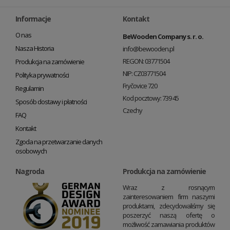
Informacje
Kontakt
O nas
BeWooden Company s. r. o.
Nasza Historia
info@bewooden.pl
REGON: 03771504
Produkcja na zamówienie
NIP: CZ03771504
Polityka prywatności
Fryčovice 720
Regulamin
Kod pocztowy: 739 45
Sposób dostawy i płatności
Czechy
FAQ
Kontakt
Zgoda na przetwarzanie danych
osobowych
Nagroda
Produkcja na zamówienie
Wraz z rosnącym
zainteresowaniem firm naszymi
produktami, zdecydowaliśmy się
poszerzyć naszą ofertę o
możliwość zamawiania produktów