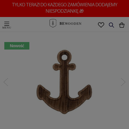
TYLKO TERAZ! DO KAŻDEGO ZAMÓWIENIA DODAJEMY
NIESPODZIANKĘ 🎁
BE
WOODEN
Nowość