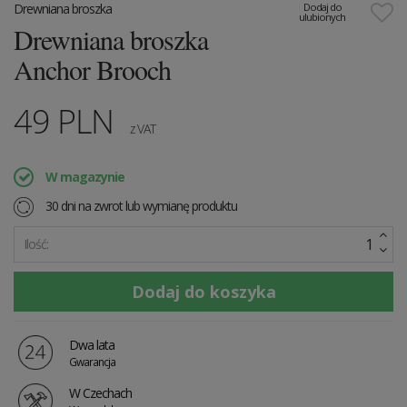
Drewniana broszka
Dodaj do
ulubionych
Drewniana broszka
Anchor Brooch
49
PLN
z VAT
W magazynie
30 dni na zwrot lub wymianę produktu
Ilość:
Dwa lata
Gwarancja
W Czechach