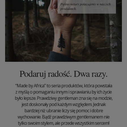
Piękno natury pokazujemy w naszych
produktach.
Podaruj radość. Dwa razy.
“Made by Africa” to seria produktów, która powstała
z myślą o pomaganiu innym i sprawianiu by ich życie
było lepsze. Prawdziwy gentleman zna się na modzie,
jest doskonały pod każdym względem. Jednak
bardziej niż ubranie liczy się pomoc i dobre
wychowanie. Bądź prawdziwym gentlemanem nie
tylko swoim stylem, ale przede wszystkim sercem!