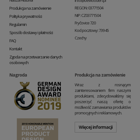
Nasza Historia
info@bewooden.pl
REGON: 03771504
Produkcja na zamówienie
NIP: CZ03771504
Polityka prywatności
Fryčovice 720
Regulamin
Kod pocztowy: 739 45
Sposób dostawy i płatności
Czechy
FAQ
Kontakt
Zgoda na przetwarzanie danych
osobowych
Nagroda
Produkcja na zamówienie
Wraz z rosnącym
zainteresowaniem firm naszymi
produktami, zdecydowaliśmy się
poszerzyć naszą ofertę o
możliwość zamawiania produktów
promocyjnych i reklamowych.
Więcej informacji