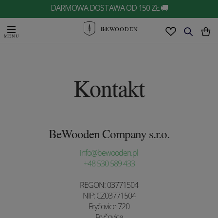
DARMOWA DOSTAWA OD 150 ZŁ 🚚
BE
WOODEN
Kontakt
BeWooden Company s.r.o.
info@bewooden.pl
+48 530 589 433
REGON: 03771504
NIP: CZ03771504
Fryčovice 720
Fryčovice