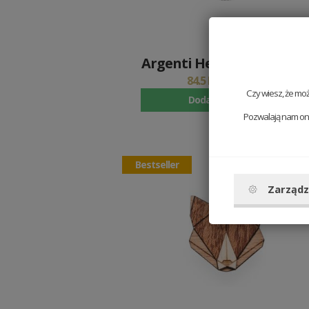
Argenti Hexagon Bracele
84.5 PLN
169 PLN
Czy wiesz, że mo
Dodaj do koszyka
Pozwalają nam one
Bestseller
Zarządz