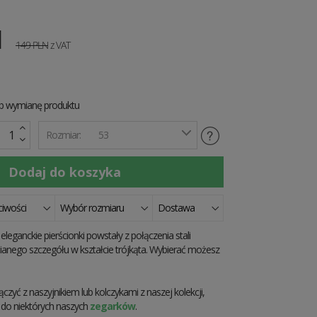
N
149
PLN
z VAT
ub wymianę produktu
Rozmiar:
53
iwości
Wybór rozmiaru
Dostawa
eleganckie pierścionki powstały z połączenia stali
nianego szczegółu w kształcie trójkąta. Wybierać możesz
zyć z naszyjnikiem lub kolczykami z naszej kolekcji,
 do niektórych naszych
zegarków
.