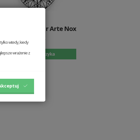
Drewniany zegar Arte Nox
Clock
ylko wtedy, kiedy
169 PLN
jlepsze wrażenie z
Dodaj do koszyka
Akceptuj