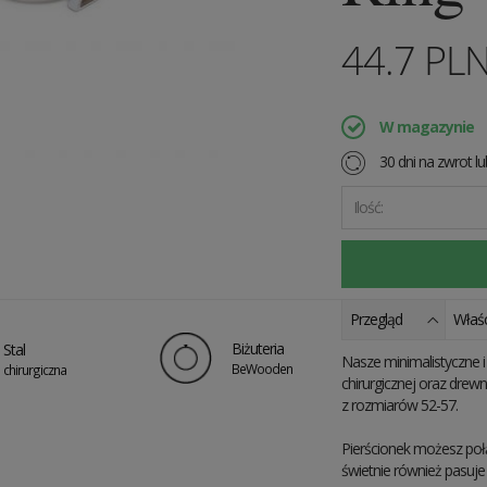
44.7
PL
W magazynie
30 dni na zwrot l
Ilość:
Przegląd
Właśc
Biżuteria
Stal
Nasze minimalistyczne i 
BeWooden
chirurgiczna
chirurgicznej oraz drew
z rozmiarów 52-57.
Pierścionek możesz połąc
świetnie również pasuje