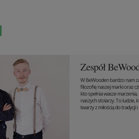
Zespół BeWoo
W BeWooden bardzo nam zale
filozofię naszej marki oraz 
kto spełnia wasze marzenia,
naszych stolarzy. To ludzie,
twarzy z miłością do tradycji i