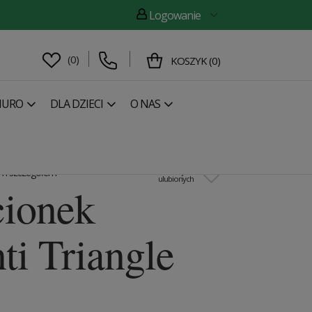
Logowanie
(
0
)
KOSZYK
(
0
)
IURO
DLA DZIECI
O NAS
następny
este - Camea Silver
nym szczegółem
Dodaj do
ulubionych
cionek
ti Triangle