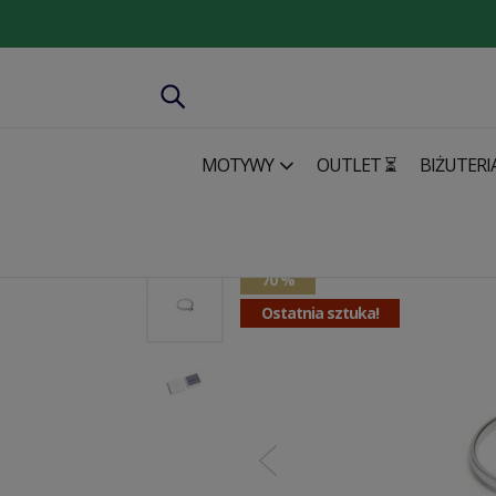
MOTYWY
OUTLET ⏳
BIŻUTERI
Biżuteria
Pierścionki
Pierścionek Argenti Triangle Ring
70 %
Ostatnia sztuka!