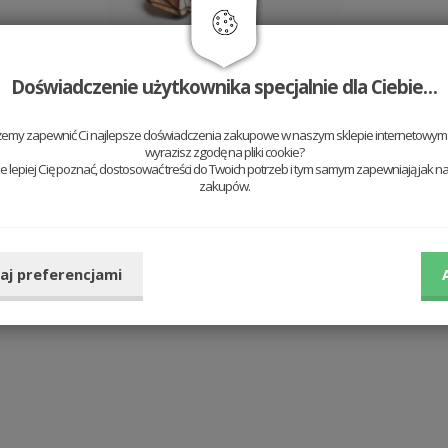
Doświadczenie użytkownika specjalnie dla Ciebie…
t
Drewniane kolczyki Fox
Earrings
żemy zapewnić Ci najlepsze doświadczenia zakupowe w naszym sklepie internetowym t
79 PLN
wyrazisz zgodę na pliki cookie?
 lepiej Cię poznać, dostosować treści do Twoich potrzeb i tym samym zapewniają jak na
Dodaj do koszyka
zakupów.
aj preferencjami