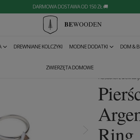
DARMOWA DOSTAWA OD 150 ZŁ 🚚
BE
WOODEN
A
DREWNIANE KOLCZYKI
MODNE DODATKI
DOM & B
ZWIERZĘTA DOMOWE
Pierścionek z drewnia
Pierś
Argen
Ring