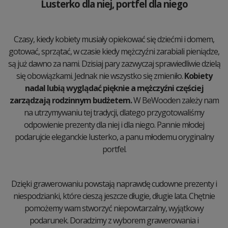
Lusterko dla niej, portfel dla niego
Czasy, kiedy kobiety musiały opiekować się dziećmi i domem,
gotować, sprzątać, w czasie kiedy mężczyźni zarabiali pieniądze,
są już dawno za nami. Dzisiaj pary zazwyczaj sprawiedliwie dzielą
się obowiązkami. Jednak nie wszystko się zmieniło.
Kobiety
nadal lubią wyglądać pięknie a mężczyźni częściej
zarządzają rodzinnym budżetem.
W BeWooden zależy nam
na utrzymywaniu tej tradycji, dlatego przygotowaliśmy
odpowienie prezenty dla niej i dla niego. Pannie młodej
podarujcie eleganckie lusterko, a panu młodemu oryginalny
portfel.
Dzięki grawerowaniu powstają naprawdę cudowne prezenty i
niespodzianki, które cieszą jeszcze długie, długie lata. Chętnie
pomożemy wam stworzyć niepowtarzalny, wyjątkowy
podarunek. Doradzimy z wyborem grawerowania i