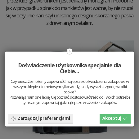
przez ludzi grawerunkiem jest delikatny monogram. Podobnie
jak w przypadku spinek do mankietów jest ważne, by nie rzucał
się w oczy i nie naruszył unikalnego designu skórzanego paska
z drewnianym detalem.
Doświadczenie użytkownika specjalnie dla
Ciebie…
Czy wiesz, że możemy zapewnić Ci najlepsze doświadczenia zakupowe w
naszym sklepie internetowym tylko wtedy, kiedy wyrazisz zgodę na pliki
cookie?
Pozwalają nam one lepiej Cię poznać, dostosować treści do Twoich potrzeb i
tym samym zapewniają jak najlepsze wrażenie z zakupów.
Zarządzaj preferencjami
Akceptuj