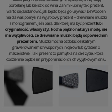
porcelanę lub kieliszki do wina. Zanim kupimy taki prezent,
warto się zastanowić, jak bęsto będą go używać? BeWooden
ma dla was pomysł na wyjątkowy prezent – drewniane muszki
z monogramem. Jeśli para, dla której ma być prezent
lubi
oryginalność, własny styl, kocha piękno natury i modę, nie
ma wątpliwości, że drewniane muszki będą odpowiednim
prezentem.
Muszki można ozdobić delikatnym
grawerowaniem ich wspólnych inicjałów lub cytatem o
małżeństwie. Taki prezent to pamiątka na całe życie, która
codziennie będzie im przypominać o ich ich wyjątkowym dniu.