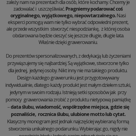
zależy nam na prezentach dla osób, które kochamy. Chcemy je
zadowalać i uszczęśliwiać.
Pragniemy podarować coś
oryginalnego, wyjątkowego, niepowtarzalnego.
Nasi
eksperci pomogą wam nie tylko wybrać odpowiedni prezent,
ale przede wszystkim stworzyć niespodziankę, z której osoba
obdarowana będzie cieszyć się jeszcze długie, długie lata.
Właśnie dzięki grawerowaniu.
Do prezentów spersonalizowanych, z dedykacją lub życzeniami
przywiązujemy się najbardziej. Są wyjątkowe, stworzone tylko
dla jednej, jedynej osoby. Nikt inny nie ma takiego produktu.
Design każdego grawerunku jest przygotowywany
indywidualnie, dlatego każdy produkt jest małym dziełem sztuki,
jedynym w swoim rodzaju. Istnieją setki sposobów jak przy
pomocy grawerowania zrobić z produktu nietypową pamiątkę
–
data ślubu, wiadomość, współrzędne miejsca, gdzie się
poznaliście, rocznica ślubu, ulubione motto lub cytat.
Klasyczny monogram jest jednak najczęściej wybieraną formą
stworzenia unikalnego podarunku. Wybierając go, nigdy nie
popełnicie błędu. Jednak zanim zdecydujecie się na