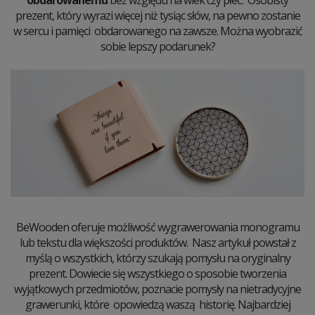
obdarowanemu
bez względu na wiek czy płeć. Osobisty
prezent, który wyrazi więcej niż tysiąc słów, na pewno zostanie
w sercu i pamięci obdarowanego na zawsze. Można wyobrazić
sobie lepszy podarunek?
BeWooden oferuje możliwość wygrawerowania monogramu
lub tekstu dla większości produktów. Nasz artykuł powstał z
myślą o wszystkich, którzy szukają pomysłu na oryginalny
prezent. Dowiecie się wszystkiego o sposobie tworzenia
wyjątkowych przedmiotów, poznacie pomysły na nietradycyjne
grawerunki, które opowiedzą waszą historię. Najbardziej