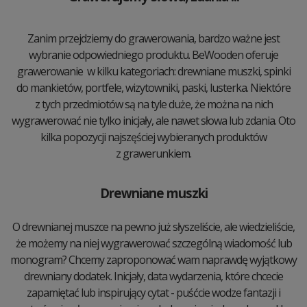
Zanim przejdziemy do grawerowania, bardzo ważne jest
wybranie odpowiedniego produktu. BeWooden oferuje
grawerowanie w kilku kategoriach: drewniane muszki, spinki
do mankietów, portfele, wizytowniki, paski, lusterka. Niektóre
z tych przedmiotów są na tyle duże, że można na nich
wygrawerować nie tylko inicjały, ale nawet słowa lub zdania. Oto
kilka popozycji najszęściej wybieranych produktów
z grawerunkiem.
Drewniane muszki
O drewnianej muszce na pewno już słyszeliście, ale wiedzieliście,
że możemy na niej wygrawerować szczególną wiadomość lub
monogram? Chcemy zaproponować wam naprawdę wyjątkowy
drewniany dodatek. Inicjały, data wydarzenia, które chcecie
zapamiętać lub inspirujący cytat - puśćcie wodze fantazji i