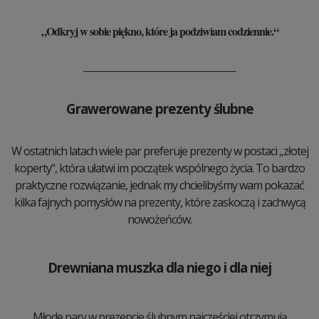
„Odkryj w sobie piękno, które ja podziwiam codziennie.“
Grawerowane prezenty ślubne
W ostatnich latach wiele par preferuje prezenty w postaci „złotej
koperty“, która ułatwi im początek wspólnego życia. To bardzo
praktyczne rozwiązanie, jednak my chcielibyśmy wam pokazać
kilka fajnych pomysłów na prezenty, które zaskoczą i zachwycą
nowożeńców.
Drewniana muszka dla niego i dla niej
Młode pary w prezencie ślubnym najczęściej otrzymują