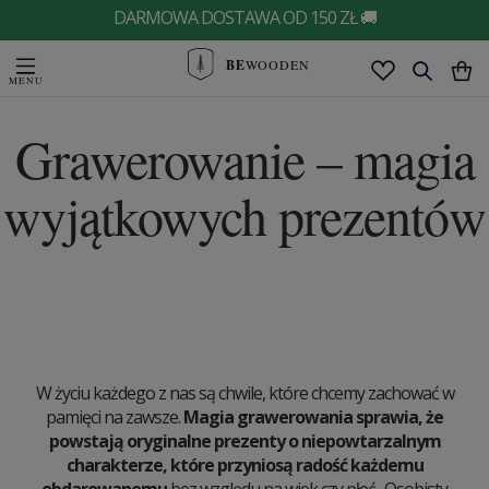
DARMOWA DOSTAWA OD 150 ZŁ 🚚
BE
WOODEN
Grawerowanie – magia
wyjątkowych prezentów
W życiu każdego z nas są chwile, które chcemy zachować w
pamięci na zawsze.
Magia grawerowania sprawia, że
powstają oryginalne prezenty o niepowtarzalnym
charakterze, które przyniosą radość każdemu