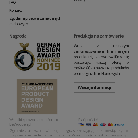
FAQ
Kontakt
Zgoda na przetwarzanie danych
osobowych
Nagroda
Produkcja na zamówienie
Wraz z rosnącym
zainteresowaniem firm naszymi
produktami, zdecydowaliśmy się
poszerzyć naszą ofertę o
możliwość zamawiania produktów
promocyjnych i reklamowych.
Więcej informacji
Wszelkie prawa zastrzeżone (c)
Płać prościej!
BeWooden.pl
Zgodnie z ustawą o ewidencji utargu, sprzedający jest zobowiązany do
wystawienia rachunku kupującemu. Równocześnie jest zobowiązany