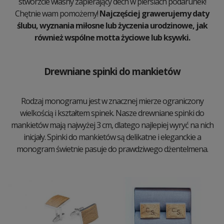
stwórzcie własny zapierający dech w piersiach podarunek!
Chętnie wam pomożemy!
Najczęściej grawerujemy daty
ślubu, wyznania miłosne lub życzenia urodzinowe, jak
również wspólne motta życiowe lub ksywki.
Drewniane spinki do mankietów
Rodzaj monogramu jest w znacznej mierze ograniczony
wielkością i kształtem spinek. Nasze drewniane spinki do
mankietów mają najwyżej 3 cm, dlatego najlepiej wyryć na nich
inicjały. Spinki do mankietów są delikatne i eleganckie a
monogram świetnie pasuje do prawdziwego dżentelmena.