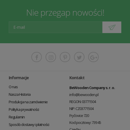
Nie przegap nowości!
Informacje
Kontakt
O nas
BeWooden Company s. r. o.
Nasza Historia
info@bewooden.pl
REGON: 03771504
Produkcja na zamówienie
NIP: CZ03771504
Polityka prywatności
Fryčovice 720
Regulamin
Kod pocztowy: 739 45
Sposób dostawy i płatności
Czechy