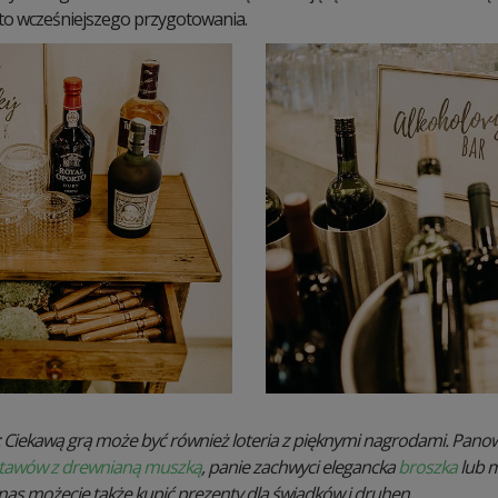
to wcześniejszego przygotowania.
Ciekawą grą może być również loteria z pięknymi nagrodami. Panowi
tawów z drewnianą muszką
, panie zachwyci elegancka
broszka
lub 
 nas możecie także kupić prezenty dla świadków i druhen.