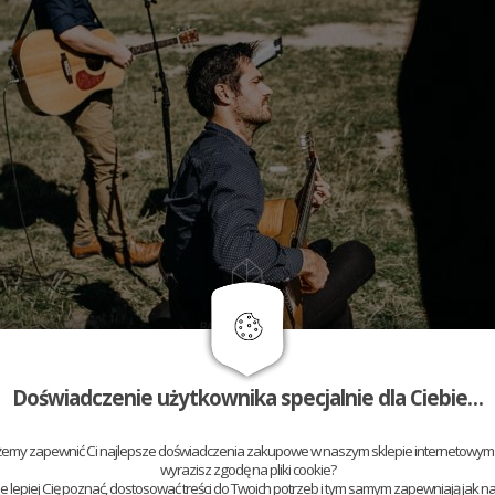
Doświadczenie użytkownika specjalnie dla Ciebie…
żemy zapewnić Ci najlepsze doświadczenia zakupowe w naszym sklepie internetowym t
wyrazisz zgodę na pliki cookie?
 lepiej Cię poznać, dostosować treści do Twoich potrzeb i tym samym zapewniają jak na