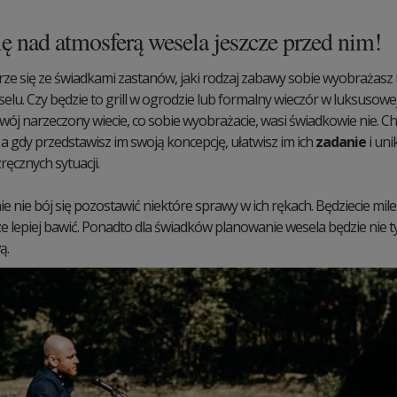
ę nad atmosferą wesela jeszcze przed nim!
ze się ze świadkami zastanów, jaki rodzaj zabawy sobie wyobrażasz 
elu. Czy będzie to grill w ogrodzie lub formalny wieczór w luksusowej
wój narzeczony wiecie, co sobie wyobrażacie, wasi świadkowie nie. Chc
 a gdy przedstawisz im swoją koncepcję, ułatwisz im ich
zadanie
i uni
ęcznych sytuacji.
e nie bój się pozostawić niektóre sprawy w ich rękach. Będziecie mile
cze lepiej bawić. Ponadto dla świadków planowanie wesela będzie nie 
ą.