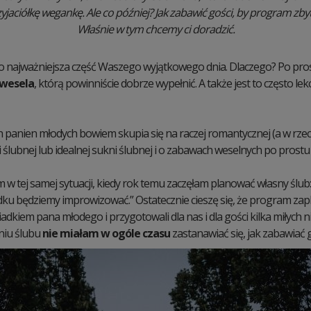
zyjaciółkę wegankę. Ale co później? Jak zabawić gości, by program zby
Właśnie w tym chcemy ci doradzić.
 najważniejsza część Waszego wyjątkowego dnia. Dlaczego? Po prost
 wesela
, którą powinniście dobrze wypełnić. A także jest to często l
 panien młodych bowiem skupia się na raczej romantycznej (a w rzec
i ślubnej lub idealnej sukni ślubnej i o zabawach weselnych po prost
m w tej samej sytuacji, kiedy rok temu zaczęłam planować własny ślub:
u będziemy improwizować.” Ostatecznie cieszę się, że program za
iadkiem pana młodego i przygotowali dla nas i dla gości kilka miłych 
niu ślubu
nie miałam w ogóle czasu
zastanawiać się, jak zabawiać g