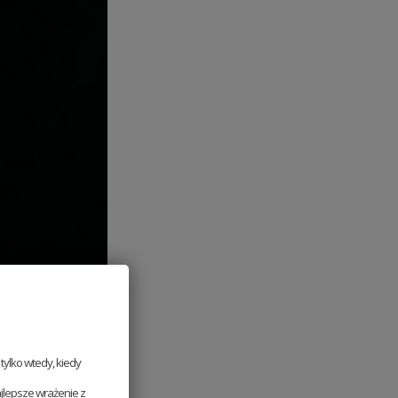
ylko wtedy, kiedy
jlepsze wrażenie z