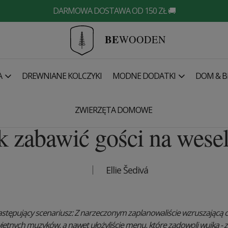
DARMOWA DOSTAWA OD 150 ZŁ 🚚
BE
WOODEN
A
DREWNIANE KOLCZYKI
MODNE DODATKI
DOM & B
ZWIERZĘTA DOMOWE
k zabawić gości na wese
Ellie Šedivá
stępujący scenariusz: Z narzeczonym zaplanowaliście wzruszającą 
ietnych muzyków, a nawet ułożyliście menu, które zadowoli wujka -