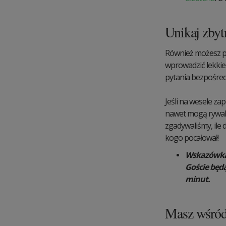
Unikaj zbyt
Również możesz po
wprowadzić lekkie
pytania bezpośred
Jeśli na wesele zap
nawet mogą rywali
zgadywaliśmy, ile 
kogo pocałował!
Wskazówka:
Goście będą
minut.
Masz wśród