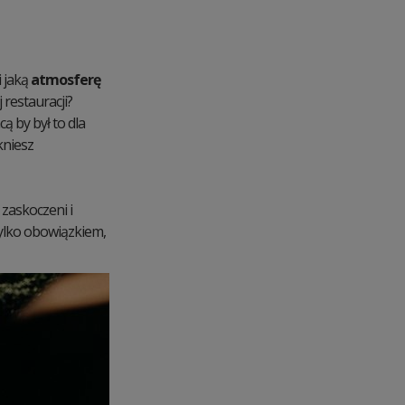
i jaką
atmosferę
 restauracji?
ą by był to dla
kniesz
 zaskoczeni i
tylko obowiązkiem,