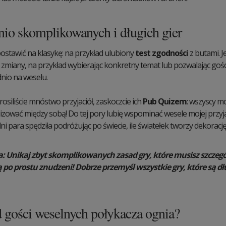
nio skomplikowanych i długich gier
stawić na klasykę: na przykład ulubiony
test zgodności
z butami. 
 zmiany, na przykład wybierając konkretny temat lub pozwalając goś
nio na weselu.
rosiliście mnóstwo przyjaciół, zaskoczcie ich
Pub Quizem
: wszyscy m
zować między sobą! Do tej pory lubię wspominać wesele mojej przyjac
dni para spędziła podróżując po świecie, ile światełek tworzy dekoracj
 Unikaj zbyt
skomplikowanych zasad gry
, które musisz szczeg
 po prostu znudzeni! Dobrze przemyśl wszystkie gry, które są dłu
 gości weselnych połykacza ognia?