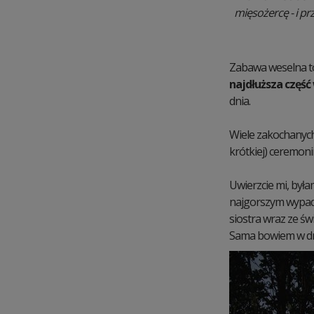
mięsożercę - i pr
Zabawa weselna to
najdłuższa część
dnia.
Wiele zakochanych
krótkiej) ceremoni
Uwierzcie mi, była
najgorszym wypadk
siostra wraz ze św
Sama bowiem w d