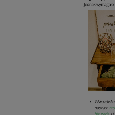
Jednak wymagało 
Wskazówka: 
naszych
zes
biżuteria
. U