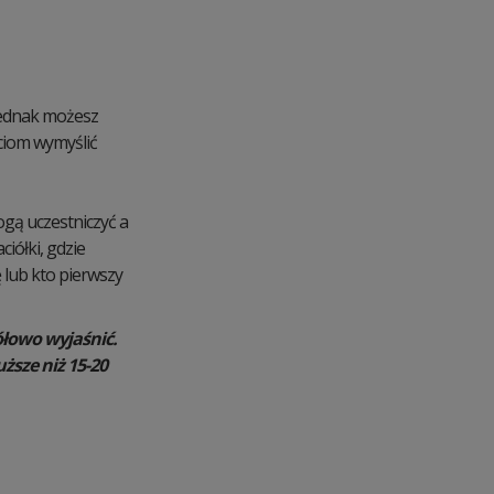
Jednak możesz
ciom wymyślić
ogą uczestniczyć a
iółki, gdzie
ę lub kto pierwszy
ółowo wyjaśnić.
ższe niż 15-20