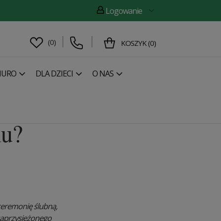
Logowanie
(
0
)
KOSZYK
(
0
)
IURO
DLA DZIECI
O NAS
lu?
ceremonię ślubną,
 zaprzysiężonego