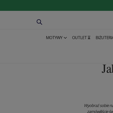
MOTYWY
OUTLET ⏳
BIŻUTERI
Ja
Wyobraź sobie na
zamówiliście św