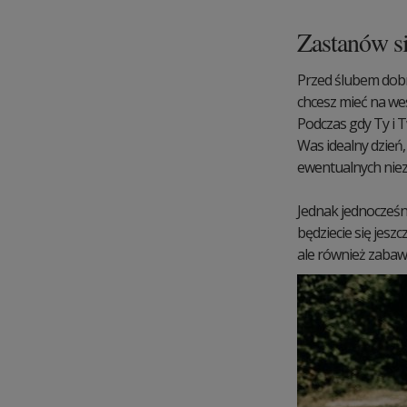
Zastanów si
Przed ślubem dobr
chcesz mieć na wes
Podczas gdy Ty i T
Was idealny dzień,
ewentualnych niezr
Jednak jednocześni
będziecie się jesz
ale również zabaw