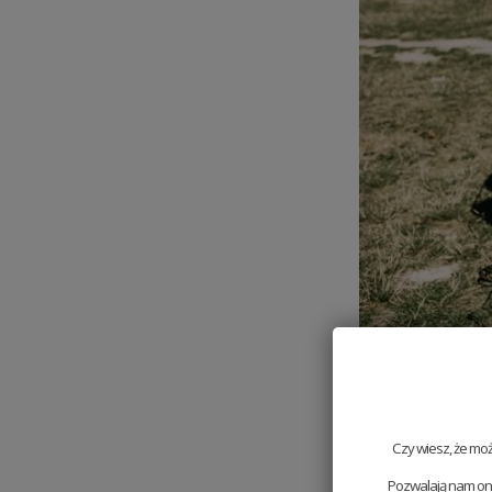
Czy wiesz, że mo
Pozwalają nam one