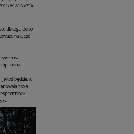
tnio nie zanudzał?
u dlatego, że to
ekceważona część
zywistości
u zapomina.
 “Jakoś będzie, w
planowała moja
niespodzianek.
ości.