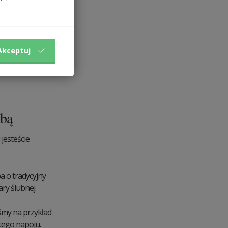
Akceptuj
obą
jesteście
ba o tradycyjny
ry ślubnej.
śmy na przykład
 tego napoju.