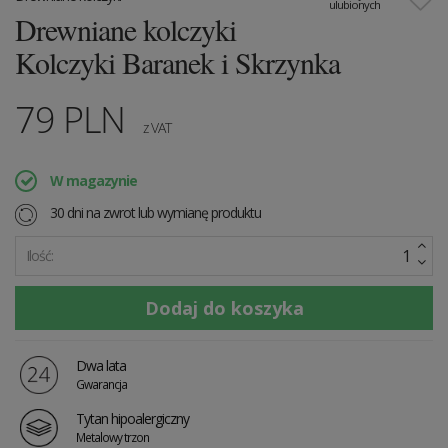
ulubionych
Drewniane kolczyki
Kolczyki Baranek i Skrzynka
79
PLN
z VAT
W magazynie
30 dni na zwrot lub wymianę produktu
Ilość:
Dwa lata
Gwarancja
Tytan hipoalergiczny
Metalowy trzon