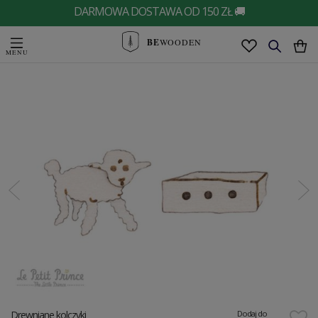
DARMOWA DOSTAWA OD 150 ZŁ 🚚
BE
WOODEN
Drewniane kolczyki
Dodaj do