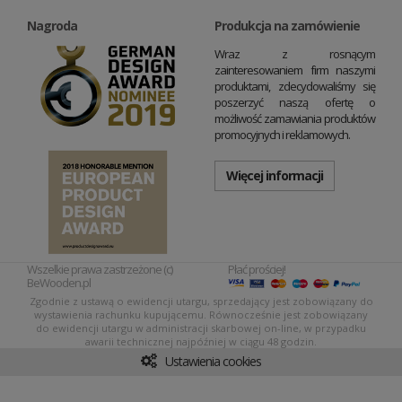
Nagroda
Produkcja na zamówienie
Wraz z rosnącym
zainteresowaniem firm naszymi
produktami, zdecydowaliśmy się
poszerzyć naszą ofertę o
możliwość zamawiania produktów
promocyjnych i reklamowych.
Więcej informacji
Wszelkie prawa zastrzeżone (c)
Płać prościej!
BeWooden.pl
Zgodnie z ustawą o ewidencji utargu, sprzedający jest zobowiązany do
wystawienia rachunku kupującemu. Równocześnie jest zobowiązany
do ewidencji utargu w administracji skarbowej on-line, w przypadku
awarii technicznej najpóźniej w ciągu 48 godzin.
Ustawienia cookies