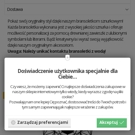
Dostawa
Pokaż swój oryginalny styl dzięki naszym bransoletkom sznurkowym!
Każda bransoletka wykonana jest z wysokiej jakości sznurka i oferuje
możliwość personalizacji za pomocą drewnianej zawieszki z ulubionymi
symbolami lub literami. Bądź kreatywny/a i wyraź swoją wyjątkowość
dzięki naszym oryginalnym akcesoriom.
Uwaga: Należy unikać kontaktu bransoletki z wodą!
Doświadczenie użytkownika specjalnie dla
Ładnie wygląda z
Ciebie…
Czy wiesz, że możemy zapewnić Ci najlepsze doświadczenia zakupowe w
naszym sklepie internetowym tylko wtedy, kiedy wyrazisz zgodę na pliki
Bestseller
cookie?
Pozwalają nam one lepiej Cię poznać, dostosować treści do Twoich potrzeb i
tym samym zapewniają jak najlepsze wrażenie z zakupów.
Zarządzaj preferencjami
Akceptuj