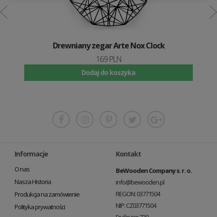
Drewniany zegar Arte Nox Clock
169 PLN
Dodaj do koszyka
Informacje
Kontakt
O nas
BeWooden Company s. r. o.
Nasza Historia
info@bewooden.pl
REGON: 03771504
Produkcja na zamówienie
NIP: CZ03771504
Polityka prywatności