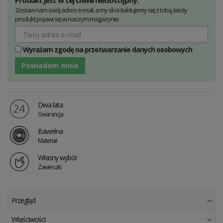
Produkt jest w tej chwili niedostępny.
Zostaw nam swój adres e-mail, a my skontaktujemy się z tobą, kiedy
produkt pojawi się w naszym magazynie.
Wyrażam zgodę na przetwarzanie danych osobowych
Powiadom mnie
Dwa lata
Gwarancja
Bawełna
Materiał
Własny wybór
Zawieszki
Przegląd
Właściwości