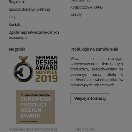
Fryčovice 720
Regulamin
Kod pocztowy: 739 45
Sposób dostawy i płatności
Czechy
FAQ
Kontakt
Zgoda na przetwarzanie danych
osobowych
Nagroda
Produkcja na zamówienie
Wraz z rosnącym
zainteresowaniem firm naszymi
produktami, zdecydowaliśmy się
poszerzyć naszą ofertę o
możliwość zamawiania produktów
promocyjnych i reklamowych.
Więcej informacji
Wszelkie prawa zastrzeżone (c)
Płać prościej!