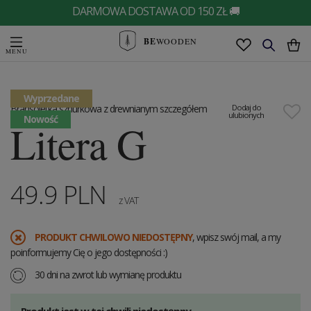
DARMOWA DOSTAWA OD 150 ZŁ 🚚
BE
WOODEN
Wyprzedane
Bransoletka sznurkowa z drewnianym szczegółem
Dodaj do
ulubionych
Nowość
Litera G
49.9
PLN
z VAT
PRODUKT CHWILOWO NIEDOSTĘPNY
, wpisz swój mail, a my
poinformujemy Cię o jego dostępności :)
30 dni na zwrot lub wymianę produktu