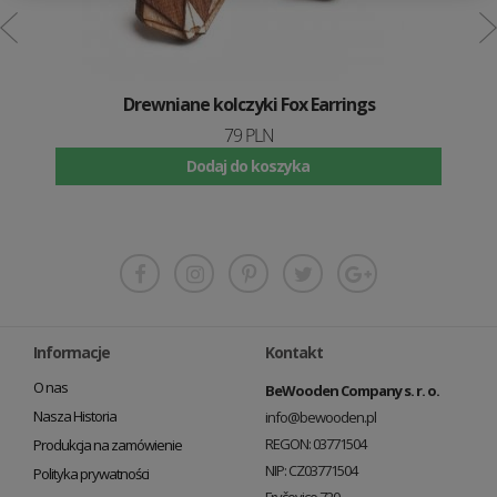
Drewniane kolczyki Fox Earrings
79 PLN
Dodaj do koszyka
Informacje
Kontakt
O nas
BeWooden Company s. r. o.
Nasza Historia
info@bewooden.pl
REGON: 03771504
Produkcja na zamówienie
NIP: CZ03771504
Polityka prywatności