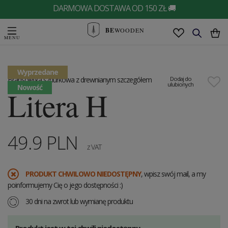
DARMOWA DOSTAWA OD 150 ZŁ 🚚
BE
WOODEN
Wyprzedane
Bransoletka sznurkowa z drewnianym szczegółem
Dodaj do
ulubionych
Nowość
Litera H
49.9
PLN
z VAT
PRODUKT CHWILOWO NIEDOSTĘPNY
, wpisz swój mail, a my
poinformujemy Cię o jego dostępności :)
30 dni na zwrot lub wymianę produktu