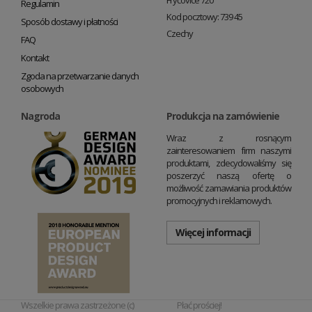
Fryčovice 720
Regulamin
Kod pocztowy: 739 45
Sposób dostawy i płatności
Czechy
FAQ
Kontakt
Zgoda na przetwarzanie danych
osobowych
Nagroda
Produkcja na zamówienie
Wraz z rosnącym
zainteresowaniem firm naszymi
produktami, zdecydowaliśmy się
poszerzyć naszą ofertę o
możliwość zamawiania produktów
promocyjnych i reklamowych.
Więcej informacji
Wszelkie prawa zastrzeżone (c)
Płać prościej!