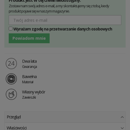
Produkt jest w tej chwili niedostępny.
Zostaw nam swój adres e-mail, a my skontaktujemy się z tobą, kiedy
produkt pojawi się w naszym magazynie.
Wyrażam zgodę na przetwarzanie danych osobowych
Powiadom mnie
Dwa lata
Gwarancja
Bawełna
Materiał
Własny wybór
Zawieszki
Przegląd
Właściwości