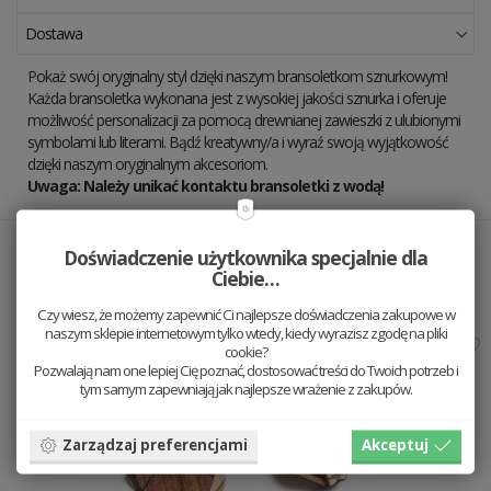
Dostawa
Pokaż swój oryginalny styl dzięki naszym bransoletkom sznurkowym!
Każda bransoletka wykonana jest z wysokiej jakości sznurka i oferuje
możliwość personalizacji za pomocą drewnianej zawieszki z ulubionymi
symbolami lub literami. Bądź kreatywny/a i wyraź swoją wyjątkowość
dzięki naszym oryginalnym akcesoriom.
Uwaga: Należy unikać kontaktu bransoletki z wodą!
Doświadczenie użytkownika specjalnie dla
Ładnie wygląda z
Ciebie…
Czy wiesz, że możemy zapewnić Ci najlepsze doświadczenia zakupowe w
naszym sklepie internetowym tylko wtedy, kiedy wyrazisz zgodę na pliki
Bests
cookie?
Pozwalają nam one lepiej Cię poznać, dostosować treści do Twoich potrzeb i
tym samym zapewniają jak najlepsze wrażenie z zakupów.
Zarządzaj preferencjami
Akceptuj