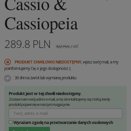
Cassio &
Cassiopeia
289.8
PLN
322
PLN
z VAT
PRODUKT CHWILOWO NIEDOSTĘPNY
, wpisz swój mail, a my
poinformujemy Cię o jego dostępności :)
30 dni na zwrot lub wymianę produktu
Produkt jest w tej chwili niedostępny.
Zostaw nam swój adres e-mail, a my skontaktujemy się z tobą, kiedy
produkt pojawi się w naszym magazynie.
Wyrażam zgodę na przetwarzanie danych osobowych