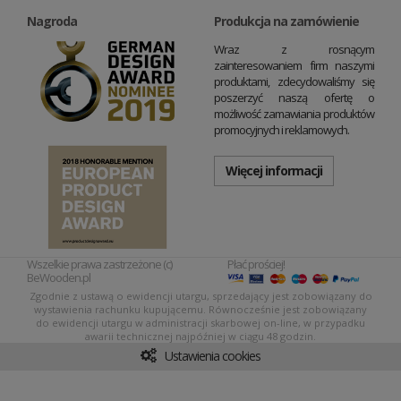
Nagroda
Produkcja na zamówienie
Wraz z rosnącym
zainteresowaniem firm naszymi
produktami, zdecydowaliśmy się
poszerzyć naszą ofertę o
możliwość zamawiania produktów
promocyjnych i reklamowych.
Więcej informacji
Wszelkie prawa zastrzeżone (c)
Płać prościej!
BeWooden.pl
Zgodnie z ustawą o ewidencji utargu, sprzedający jest zobowiązany do
wystawienia rachunku kupującemu. Równocześnie jest zobowiązany
do ewidencji utargu w administracji skarbowej on-line, w przypadku
awarii technicznej najpóźniej w ciągu 48 godzin.
Ustawienia cookies