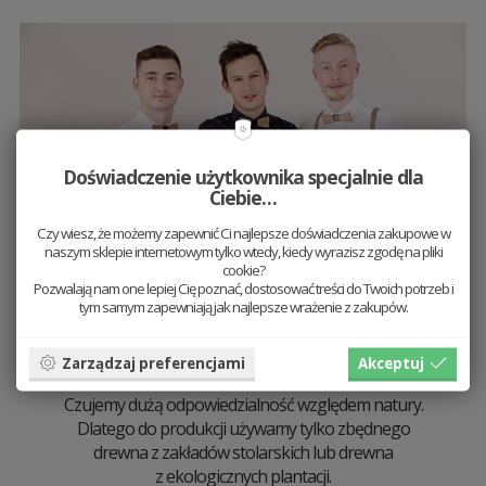
Doświadczenie użytkownika specjalnie dla
Ciebie…
Czy wiesz, że możemy zapewnić Ci najlepsze doświadczenia zakupowe w
naszym sklepie internetowym tylko wtedy, kiedy wyrazisz zgodę na pliki
cookie?
Pozwalają nam one lepiej Cię poznać, dostosować treści do Twoich potrzeb i
tym samym zapewniają jak najlepsze wrażenie z zakupów.
Tworzone naturą
Zarządzaj preferencjami
Akceptuj
Czujemy dużą odpowiedzialność względem natury.
Dlatego do produkcji używamy tylko zbędnego
drewna z zakładów stolarskich lub drewna
z ekologicznych plantacji.