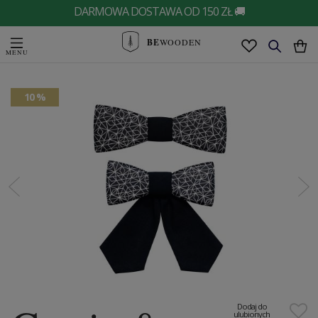
DARMOWA DOSTAWA OD 150 ZŁ 🚚
BE
WOODEN
10 %
Dodaj do
ulubionych