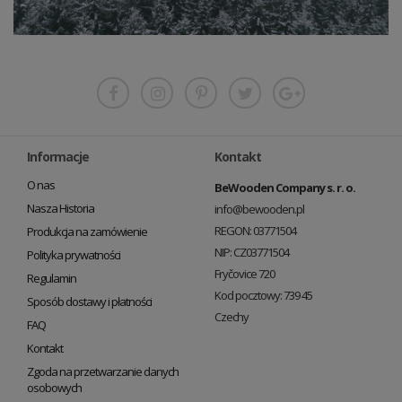
Informacje
Kontakt
O nas
BeWooden Company s. r. o.
Nasza Historia
info@bewooden.pl
REGON: 03771504
Produkcja na zamówienie
NIP: CZ03771504
Polityka prywatności
Fryčovice 720
Regulamin
Kod pocztowy: 739 45
Sposób dostawy i płatności
Czechy
FAQ
Kontakt
Zgoda na przetwarzanie danych
osobowych