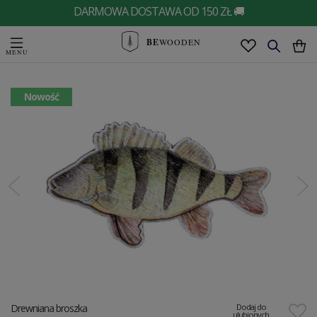
DARMOWA DOSTAWA OD 150 ZŁ 🚚
BE
WOODEN
Nowość
Drewniana broszka
Dodaj do
ulubionych