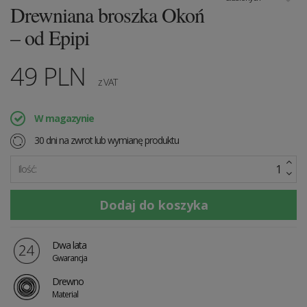
Drewniana broszka Okoń
– od Epipi
49
PLN
z VAT
W magazynie
30 dni na zwrot lub wymianę produktu
Ilość:
Dwa lata
Gwarancja
Drewno
Material