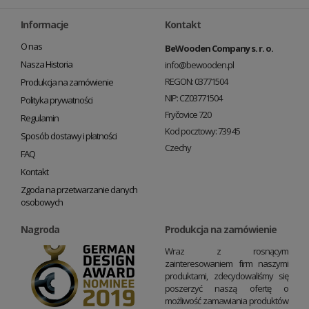
Informacje
Kontakt
O nas
BeWooden Company s. r. o.
Nasza Historia
info@bewooden.pl
REGON: 03771504
Produkcja na zamówienie
NIP: CZ03771504
Polityka prywatności
Fryčovice 720
Regulamin
Kod pocztowy: 739 45
Sposób dostawy i płatności
Czechy
FAQ
Kontakt
Zgoda na przetwarzanie danych
osobowych
Nagroda
Produkcja na zamówienie
Wraz z rosnącym
zainteresowaniem firm naszymi
produktami, zdecydowaliśmy się
poszerzyć naszą ofertę o
możliwość zamawiania produktów