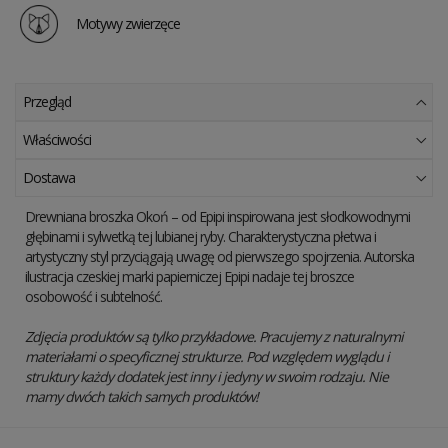
Motywy zwierzęce
Przegląd
Właściwości
Dostawa
Drewniana broszka Okoń – od Epipi inspirowana jest słodkowodnymi
głębinami i sylwetką tej lubianej ryby. Charakterystyczna płetwa i
artystyczny styl przyciągają uwagę od pierwszego spojrzenia. Autorska
ilustracja czeskiej marki papierniczej Epipi nadaje tej broszce
osobowość i subtelność.
Zdjęcia produktów są tylko przykładowe. Pracujemy z naturalnymi
materiałami o specyficznej strukturze. Pod względem wyglądu i
struktury każdy dodatek jest inny i jedyny w swoim rodzaju. Nie
mamy dwóch takich samych produktów!