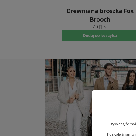
Drewniana broszka Fox
Brooch
49 PLN
Dodaj do koszyka
Czy wiesz, że mo
Pozwalają nam one