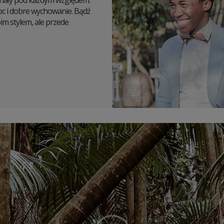
onały pod każdym względem.
moc i dobre wychowanie. Bądź
m stylem, ale przede