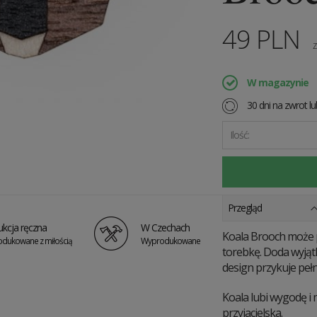
49
PLN
z
W magazynie
30 dni na zwrot l
Ilość:
Przegląd
kcja ręczna
W Czechach
Koala Brooch może p
dukowane z miłością
Wyprodukowane
torebkę. Doda wyjątk
design przykuje peł
Koala lubi wygodę i m
przyjacielska.