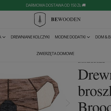
DARMOWA DOSTAWA OD 150 ZŁ 🚚
BE
WOODEN
A
DREWNIANE KOLCZYKI
MODNE DODATKI
DOM & B
a Brooch
ZWIERZĘTA DOMOWE
Drewniana broszka
Drew
brosz
Broo