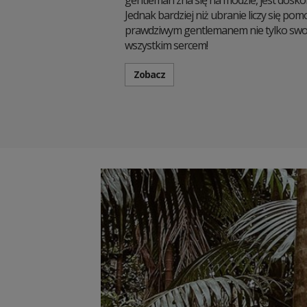
gentleman zna się na modzie, jest dosk
Jednak bardziej niż ubranie liczy się po
prawdziwym gentlemanem nie tylko swoi
wszystkim sercem!
Zobacz