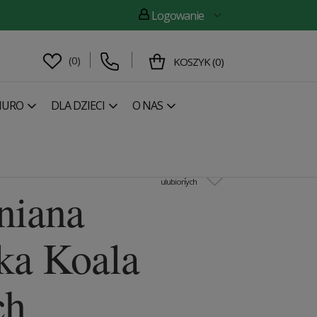
Logowanie
(
0
)
KOSZYK
(
0
)
IURO
DLA DZIECI
O NAS
następny
Drewniana broszka Lion Brooch
Dodaj do
ulubionych
niana
ka Koala
ch