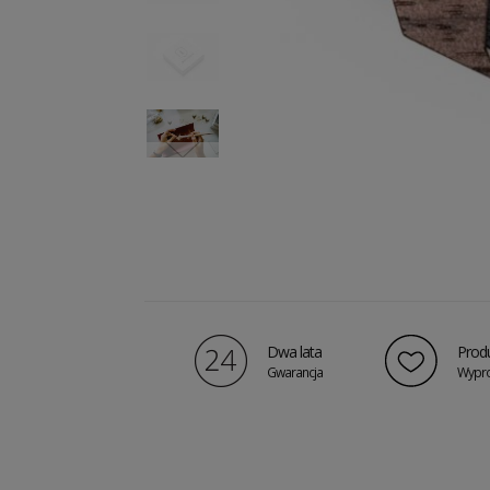
Dwa lata
Produ
Gwarancja
Wypro