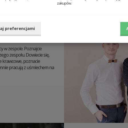
zakupów.
aj preferencjami
 w zespole. Poznajcie
zego zespołu. Dowiecie się,
ze krawcowe, poznacie
iennie pracują z uśmiechem na