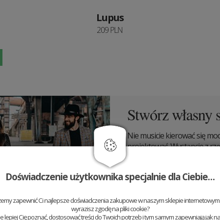
Lupus
209 PLN
Stwórz własny s
Nie musicie kierować się modą
projektować. Wystąpcie z rzę
potencjał i wyjątkowość. Do p
każdym razem inni, ale zaws
Doświadczenie użytkownika specjalnie dla Ciebie…
żemy zapewnić Ci najlepsze doświadczenia zakupowe w naszym sklepie internetowym t
wyrazisz zgodę na pliki cookie?
 lepiej Cię poznać, dostosować treści do Twoich potrzeb i tym samym zapewniają jak na