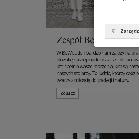
Zarządz
Zespół BeWooden
W BeWooden bardzo nam zależy na pracy
filozofię naszej marki oraz członków nas
kto spełnia wasze marzenia, kim są nas
naszych stolarzy. To ludzie, którzy codz
twarzy z miłością do tradycji i natury.
Zobacz