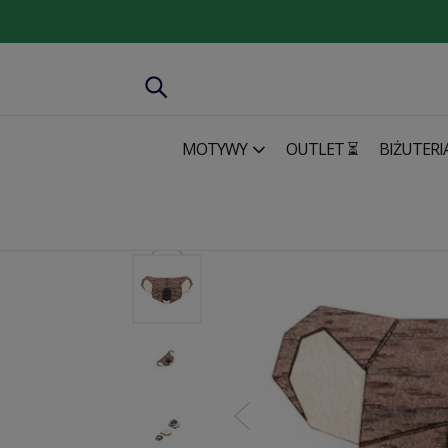
MOTYWY
OUTLET ⏳
BIŻUTERI
Biżuteria
Wszystkie broszki
Drewniana broszka Koal