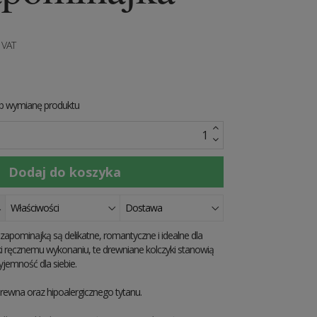
 VAT
ub wymianę produktu
Właściwości
Dostawa
ezapominajką są delikatne, romantyczne i idealne dla
ęki ręcznemu wykonaniu, te drewniane kolczyki stanowią
zyjemność dla siebie.
rewna oraz hipoalergicznego tytanu.