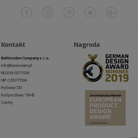
Kontakt
Nagroda
BeWooden Company s. r. o.
info@bewooden.pl
REGON: 03771504
NIP: CZ03771504
Fryčovice 720
Kod pocztowy: 739 45
Czechy