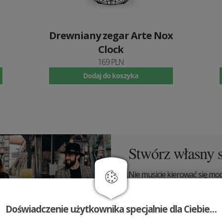
Drewniany zegar Arte Nox
Clock
169 PLN
Dodaj do koszyka
Stwórz własny s
Nie musicie kierować się modą
projektować. Wystąpcie z rzę
potencjał i wyjątkowość. Do p
każdym razem inni, ale zaws
Doświadczenie użytkownika specjalnie dla Ciebie…