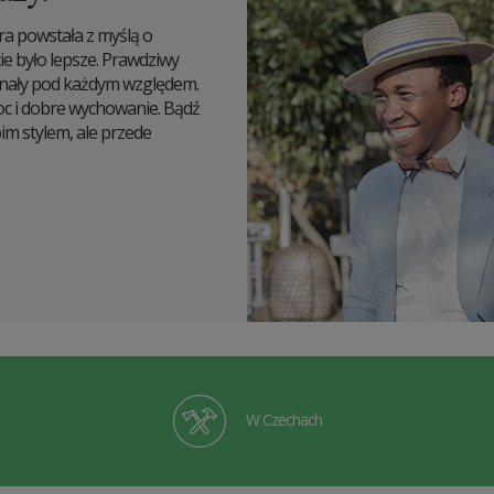
ra powstała z myślą o
ie było lepsze. Prawdziwy
onały pod każdym względem.
moc i dobre wychowanie. Bądź
m stylem, ale przede
W Czechach