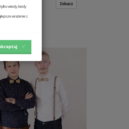
Zobacz
ylko wtedy, kiedy
jlepsze wrażenie z
Akceptuj