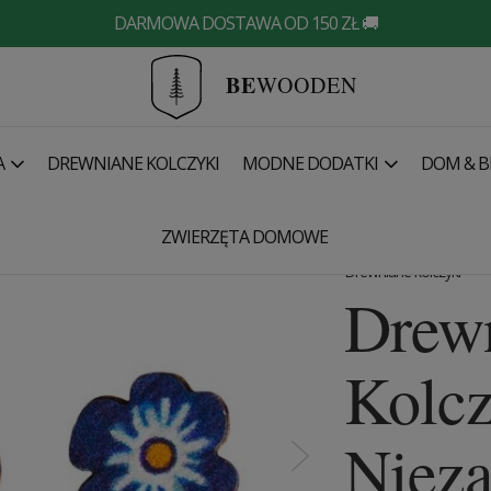
DARMOWA DOSTAWA OD 150 ZŁ 🚚
BE
WOODEN
A
DREWNIANE KOLCZYKI
MODNE DODATKI
DOM & B
olczyki – Niezapominajka
ZWIERZĘTA DOMOWE
Drewniane kolczyki
Drew
Kolcz
Niez