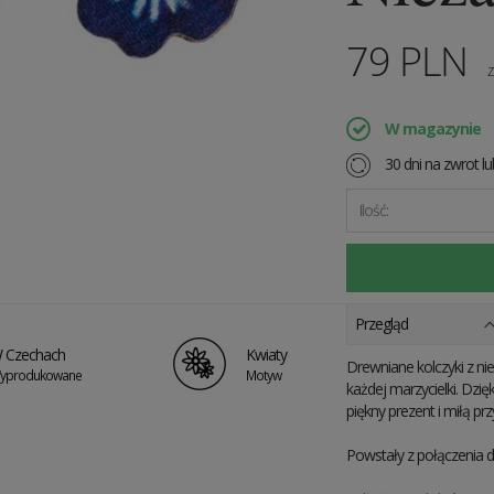
79
PLN
z
W magazynie
30 dni na zwrot l
Ilość:
Przegląd
 Czechach
Kwiaty
Drewniane kolczyki z ni
yprodukowane
Motyw
każdej marzycielki. Dzi
piękny prezent i miłą pr
Powstały z połączenia d