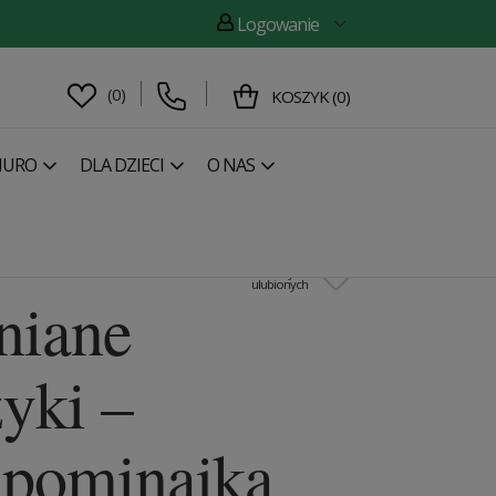
Logowanie
(
0
)
KOSZYK
(
0
)
IURO
DLA DZIECI
O NAS
następny
Drewniane kolczyki – Orka
Dodaj do
ulubionych
niane
yki –
apominajka