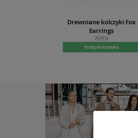
Drewniane kolczyki Fox
Earrings
79 PLN
Dodaj do koszyka