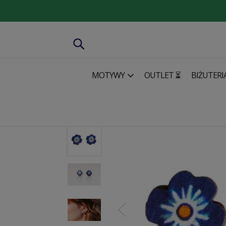
MOTYWY
OUTLET ⏳
BIŻUTERI
Biżuteria
Kolczyki
Drewniane kolczyki
Drewniane K