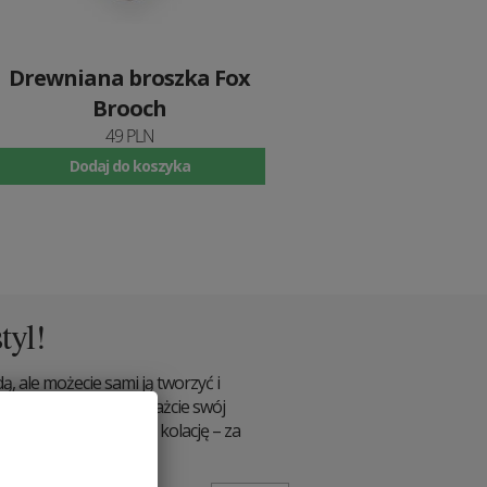
Drewniana broszka Fox
Brooch
49 PLN
Dodaj do koszyka
tyl!
, ale możecie sami ją tworzyć i
du i bądźcie sobą. Pokażcie swój
racy, na spotkanie, na kolację – za
ze sobą.