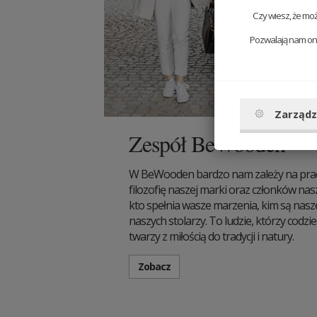
Czy wiesz, że mo
Pozwalają nam one
Zarządz
Zespół BeWooden
W BeWooden bardzo nam zależy na pracy
filozofię naszej marki oraz członków nas
kto spełnia wasze marzenia, kim są nas
naszych stolarzy. To ludzie, którzy codz
twarzy z miłością do tradycji i natury.
Zobacz