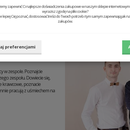
żemy zapewnić Ci najlepsze doświadczenia zakupowe w naszym sklepie internetowym t
wyrazisz zgodę na pliki cookie?
 lepiej Cię poznać, dostosować treści do Twoich potrzeb i tym samym zapewniają jak na
zakupów.
aj preferencjami
 w zespole. Poznajcie
zego zespołu. Dowiecie się,
ze krawcowe, poznacie
iennie pracują z uśmiechem na