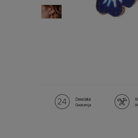
Dwa lata
W
Gwarancja
W