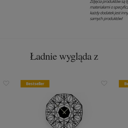
Zdjęcia produktów są t
materiałami o specyfic
każdy dodatek jest inn
samych produktów!
Ładnie wygląda z
Bestseller
Be