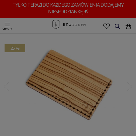
TYLKO TERAZ! DO KAŻDEGO ZAMÓWIENIA DODAJEMY
NIESPODZIANKĘ 🎁
BE
WOODEN
25 %