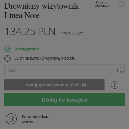
Drewniany wizytownik
Dodaj do
ulubionych
Linea Note
134.25
PLN
179
PLN
z VAT
W magazynie
30 dni na zwrot lub wymianę produktu
Ilość:
Prawdziwa skóra
Materiał