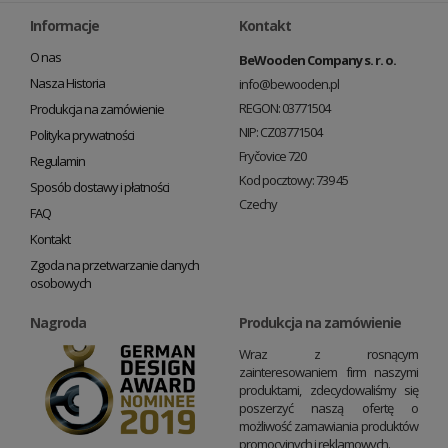
Informacje
Kontakt
O nas
BeWooden Company s. r. o.
Nasza Historia
info@bewooden.pl
REGON: 03771504
Produkcja na zamówienie
NIP: CZ03771504
Polityka prywatności
Fryčovice 720
Regulamin
Kod pocztowy: 739 45
Sposób dostawy i płatności
Czechy
FAQ
Kontakt
Zgoda na przetwarzanie danych
osobowych
Nagroda
Produkcja na zamówienie
Wraz z rosnącym
zainteresowaniem firm naszymi
produktami, zdecydowaliśmy się
poszerzyć naszą ofertę o
możliwość zamawiania produktów
promocyjnych i reklamowych.