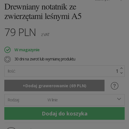
Drewniany notatnik ze
zwierzętami leśnymi A5
79
PLN
z VAT
W magazynie
30 dni na zwrot lub wymianę produktu
Ilość:
Rodzaj:
W linie