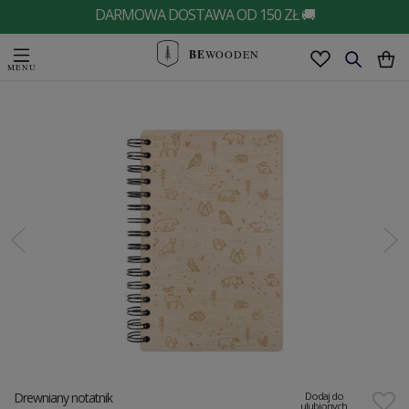
DARMOWA DOSTAWA OD 150 ZŁ 🚚
BE
WOODEN
Drewniany notatnik
Dodaj do
ulubionych