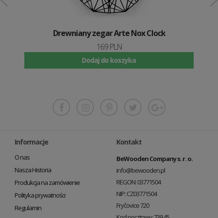
Drewniany zegar Arte Nox Clock
169 PLN
Dodaj do koszyka
Informacje
Kontakt
O nas
BeWooden Company s. r. o.
Nasza Historia
info@bewooden.pl
REGON: 03771504
Produkcja na zamówienie
NIP: CZ03771504
Polityka prywatności
Fryčovice 720
Regulamin
Kod pocztowy: 739 45