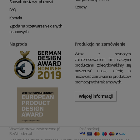
Sposób dostawy i płatności
Czechy
FAQ
Kontakt
Zgoda na przetwarzanie danych
osobowych
Nagroda
Produkcja na zamówienie
Wraz z rosnącym
zainteresowaniem firm naszymi
produktami, zdecydowaliśmy się
poszerzyć naszą ofertę o
możliwość zamawiania produktów
promocyjnych i reklamowych.
Więcej informacji
Wszelkie prawa zastrzeżone (c)
Płać prościej!
BeWooden.pl
Zgodnie z ustawą o ewidencji utargu, sprzedający jest zobowiązany do