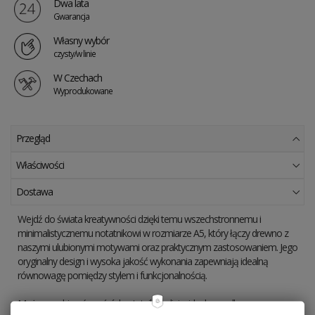
Dwa lata
Gwarancja
Własny wybór
czysty/w linie
W Czechach
Wyprodukowane
Przegląd
Właściwości
Dostawa
Wejdź do świata kreatywności dzięki temu wszechstronnemu i
minimalistycznemu notatnikowi w rozmiarze A5, który łączy drewno z
naszymi ulubionymi motywami oraz praktycznym zastosowaniem. Jego
oryginalny design i wysoka jakość wykonania zapewniają idealną
równowagę pomiędzy stylem i funkcjonalnością.
Możesz wybierać spośród notatnika w linie, idealnego dla