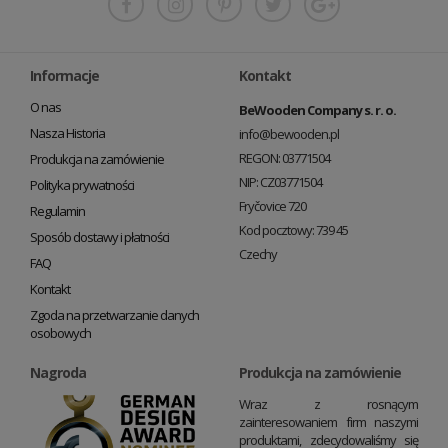
Informacje
Kontakt
O nas
BeWooden Company s. r. o.
Nasza Historia
info@bewooden.pl
REGON: 03771504
Produkcja na zamówienie
NIP: CZ03771504
Polityka prywatności
Fryčovice 720
Regulamin
Kod pocztowy: 739 45
Sposób dostawy i płatności
Czechy
FAQ
Kontakt
Zgoda na przetwarzanie danych
osobowych
Nagroda
Produkcja na zamówienie
Wraz z rosnącym
zainteresowaniem firm naszymi
produktami, zdecydowaliśmy się