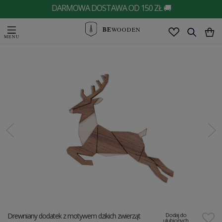
DARMOWA DOSTAWA OD 150 ZŁ 🚚
BE
WOODEN
Drewniany dodatek z motywem dzikich zwierząt
Dodaj do
ulubionych