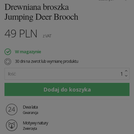
Drewniana broszka
Jumping Deer Brooch
49
PLN
z VAT
W magazynie
30 dni na zwrot lub wymianę produktu
Ilość:
Dwa lata
Gwarancja
Motywy natury
Zwierzęta