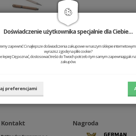
Doświadczenie użytkownika specjalnie dla Ciebie…
żemy zapewnić Ci najlepsze doświadczenia zakupowe w naszym sklepie internetowym t
wyrazisz zgodę na pliki cookie?
egap nowości!
 lepiej Cię poznać, dostosować treści do Twoich potrzeb i tym samym zapewniają jak na
zakupów.
aj preferencjami
Kontakt
Nagroda