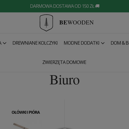
DARMOWA DOSTAWA OD 150 ZŁ 🚚
BE
WOODEN
A
DREWNIANE KOLCZYKI
MODNE DODATKI
DOM & B
ZWIERZĘTA DOMOWE
Biuro
OŁÓWKI I PIÓRA