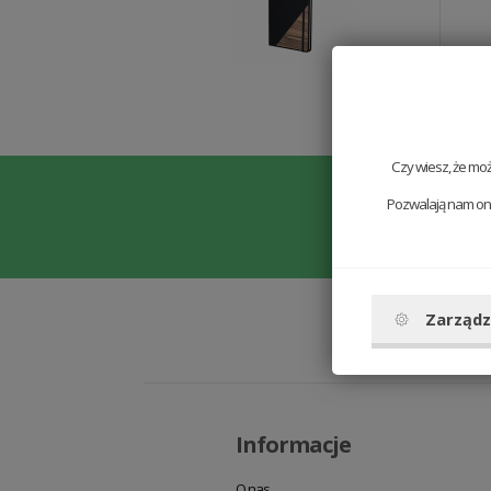
Czy wiesz, że mo
Nie prz
Pozwalają nam one
Zarządz
Informacje
O nas