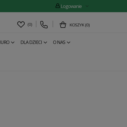
Logowanie
(
0
)
KOSZYK
(
0
)
IURO
DLA DZIECI
O NAS