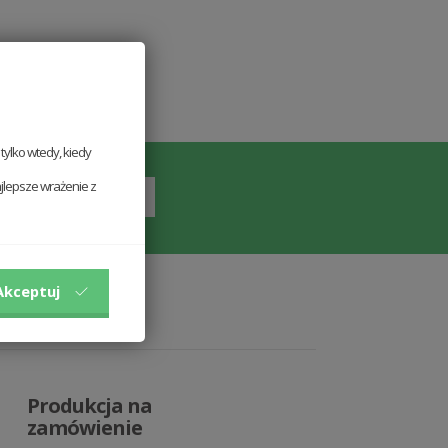
ylko wtedy, kiedy
jlepsze wrażenie z
Akceptuj
Produkcja na
zamówienie