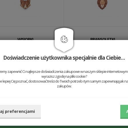
WISIORKI
BRANSOLETKI
Doświadczenie użytkownika specjalnie dla Ciebie…
żemy zapewnić Ci najlepsze doświadczenia zakupowe w naszym sklepie internetowym t
wyrazisz zgodę na pliki cookie?
 lepiej Cię poznać, dostosować treści do Twoich potrzeb i tym samym zapewniają jak na
zakupów.
egap nowości!
aj preferencjami