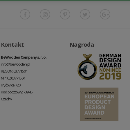
Kontakt
Nagroda
BeWooden Company s. r. o.
info@bewooden.pl
REGON: 03771504
NIP: CZ03771504
Fryčovice 720
Kod pocztowy: 739 45
Czechy