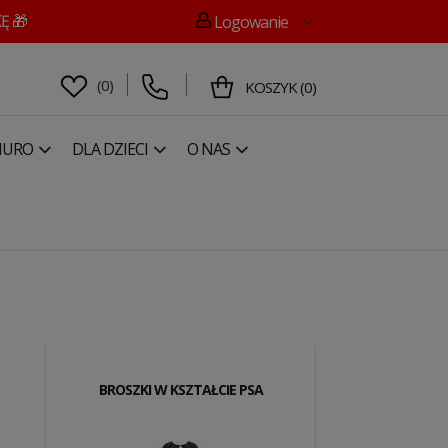
Ę 🎁
Logowanie
(
0
)
KOSZYK
(
0
)
IURO
DLA DZIECI
O NAS
BROSZKI W KSZTAŁCIE PSA