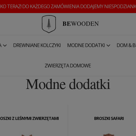
KO TERAZ! DO KAŻDEGO ZAMÓWIENIA DODAJEMY NIESPODZIANK
BE
WOODEN
A
DREWNIANE KOLCZYKI
MODNE DODATKI
DOM & B
ZWIERZĘTA DOMOWE
Modne dodatki
OSZKI Z LEŚNYMI ZWIERZĘTAMI
BROSZKI SAFARI