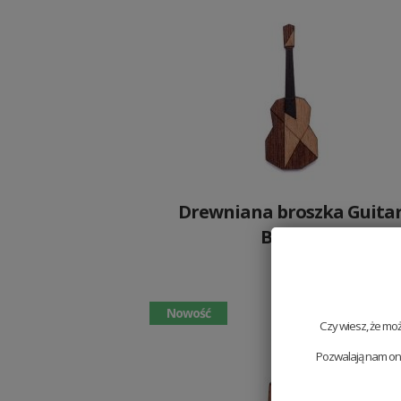
Drewniana broszka Guita
Brooch
59 PLN
Nowość
Czy wiesz, że mo
Pozwalają nam one