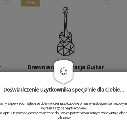
50 %
r
Drewniana dekoracja Guitar
Siluette
49.5 PLN
99 PLN
Doświadczenie użytkownika specjalnie dla Ciebie…
40 %
żemy zapewnić Ci najlepsze doświadczenia zakupowe w naszym sklepie internetowym t
wyrazisz zgodę na pliki cookie?
 lepiej Cię poznać, dostosować treści do Twoich potrzeb i tym samym zapewniają jak na
zakupów.