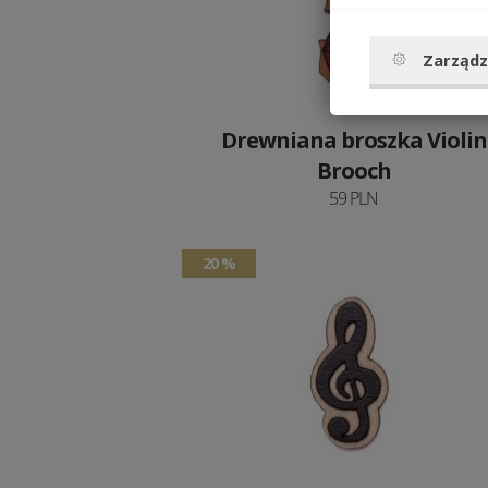
Zarządz
Drewniana broszka Violin
Brooch
59 PLN
20 %