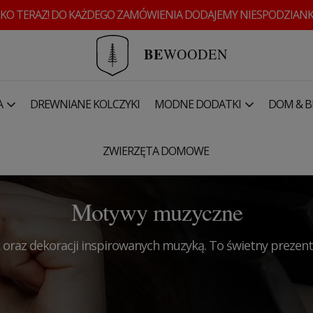
KO TERAZ! DO KAŻDEGO ZAMÓWIENIA DODAJEMY NIESPODZIANK
BE
WOODEN
A
DREWNIANE KOLCZYKI
MODNE DODATKI
DOM & B
ZWIERZĘTA DOMOWE
Motywy muzyczne
 oraz dekoracji inspirowan
ych muzyką. To świetny prezent 