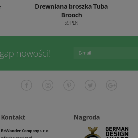
e
Drewniana broszka Tuba
Brooch
59 PLN
egap nowości!
Kontakt
Nagroda
BeWooden Company s. r. o.