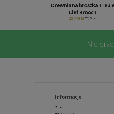
Drewniana broszka Trebl
Clef Brooch
47.2 PLN
59 PLN
Nie prz
Informacje
O nas
Nasza Historia