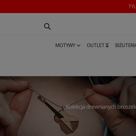
TYL
MOTYWY
OUTLET ⏳
BIŻUTERI
Motywy
Motywy muzyczne
Kolekcja drewnianych broszek