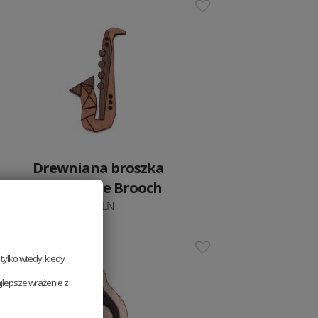
Drewniana broszka
Saxophone Brooch
59 PLN
ylko wtedy, kiedy
jlepsze wrażenie z