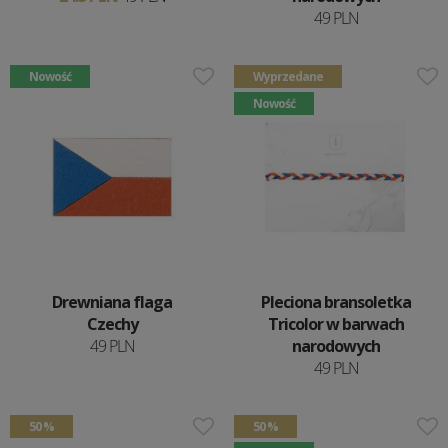
49 PLN
Nowość
Wyprzedane
Nowość
Drewniana flaga
Pleciona bransoletka
Czechy
Tricolor w barwach
49 PLN
narodowych
49 PLN
50 %
50 %