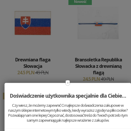
Nowość
Drewniana flaga
Bransoletka Republika
Słowacja
Słowacka z drewnianą
24.5 PLN
49 PLN
flagą
24.5 PLN
49 PLN
Doświadczenie użytkownika specjalnie dla Ciebie…
50 %
50 %
Czy wiesz, że możemy zapewnić Ci najlepsze doświadczenia zakupowe w
naszym sklepie internetowym tylko wtedy, kiedy wyrazisz zgodę na pliki cookie?
Pozwalają nam one lepiej Cię poznać, dostosować treści do Twoich potrzeb i tym
samym zapewniają jak najlepsze wrażenie z zakupów.