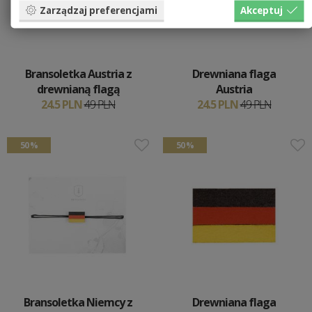
Zarządzaj preferencjami
Akceptuj
Bransoletka Austria z
Drewniana flaga
drewnianą flagą
Austria
24.5 PLN
49 PLN
24.5 PLN
49 PLN
50 %
50 %
Bransoletka Niemcy z
Drewniana flaga