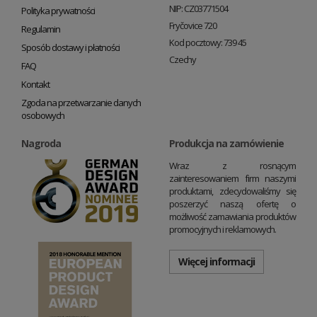
NIP: CZ03771504
Polityka prywatności
Fryčovice 720
Regulamin
Kod pocztowy: 739 45
Sposób dostawy i płatności
Czechy
FAQ
Kontakt
Zgoda na przetwarzanie danych
osobowych
Nagroda
Produkcja na zamówienie
Wraz z rosnącym
zainteresowaniem firm naszymi
produktami, zdecydowaliśmy się
poszerzyć naszą ofertę o
możliwość zamawiania produktów
promocyjnych i reklamowych.
Więcej informacji