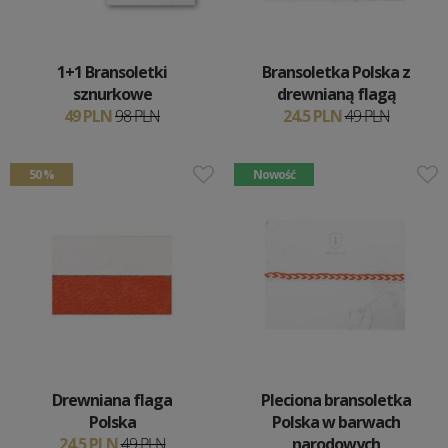
1+1 Bransoletki
Bransoletka Polska z
sznurkowe
drewnianą flagą
49 PLN
98 PLN
24.5 PLN
49 PLN
50 %
Nowość
Drewniana flaga
Pleciona bransoletka
Polska
Polska w barwach
24.5 PLN
49 PLN
narodowych