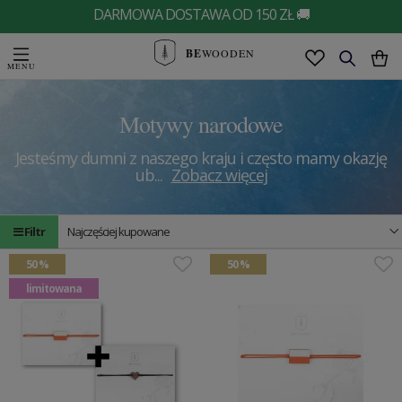
DARMOWA DOSTAWA OD 150 ZŁ 🚚
BE
WOODEN
Motywy narodowe
Jesteśmy dumni z naszego kraju i często mamy okazję
ub
...
Zobacz więcej
Filtr
Najczęściej kupowane
50 %
50 %
limitowana