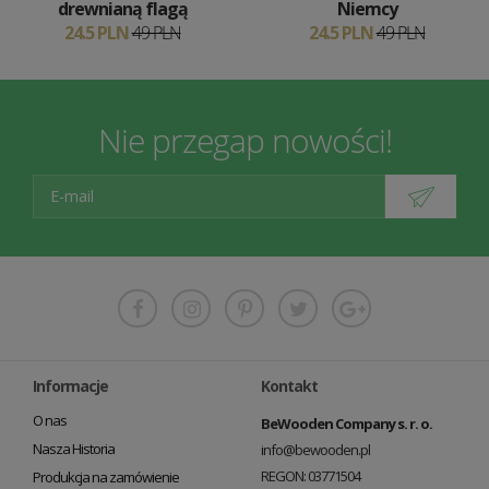
drewnianą flagą
Niemcy
24.5 PLN
49 PLN
24.5 PLN
49 PLN
Nie przegap nowości!
Informacje
Kontakt
O nas
BeWooden Company s. r. o.
Nasza Historia
info@bewooden.pl
REGON: 03771504
Produkcja na zamówienie