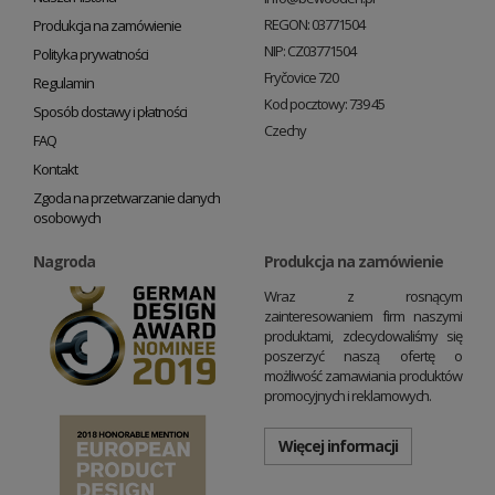
REGON: 03771504
Produkcja na zamówienie
NIP: CZ03771504
Polityka prywatności
Fryčovice 720
Regulamin
Kod pocztowy: 739 45
Sposób dostawy i płatności
Czechy
FAQ
Kontakt
Zgoda na przetwarzanie danych
osobowych
Nagroda
Produkcja na zamówienie
Wraz z rosnącym
zainteresowaniem firm naszymi
produktami, zdecydowaliśmy się
poszerzyć naszą ofertę o
możliwość zamawiania produktów
promocyjnych i reklamowych.
Więcej informacji