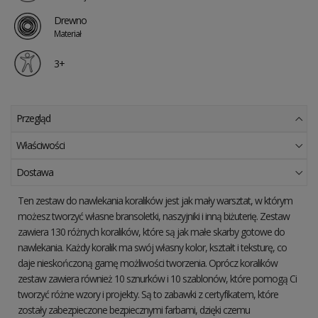
Drewno
Materiał
3+
Przegląd
Właściwości
Dostawa
Ten zestaw do nawlekania koralików jest jak mały warsztat, w którym
możesz tworzyć własne bransoletki, naszyjniki i inną biżuterię. Zestaw
zawiera 130 różnych koralików, które są jak małe skarby gotowe do
nawlekania. Każdy koralik ma swój własny kolor, kształt i teksturę, co
daje nieskończoną gamę możliwości tworzenia. Oprócz koralików
zestaw zawiera również 10 sznurków i 10 szablonów, które pomogą Ci
tworzyć różne wzory i projekty. Są to zabawki z certyfikatem, które
zostały zabezpieczone bezpiecznymi farbami, dzięki czemu