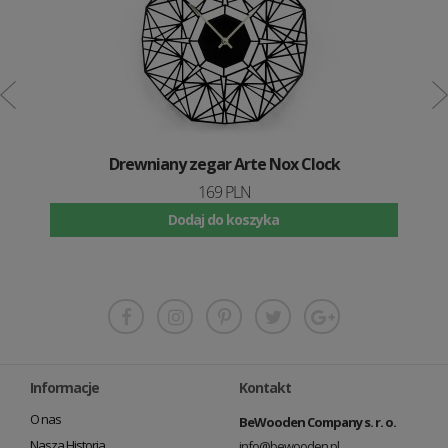
Drewniany zegar Arte Nox Clock
169 PLN
Dodaj do koszyka
Informacje
Kontakt
O nas
BeWooden Company s. r. o.
Nasza Historia
info@bewooden.pl