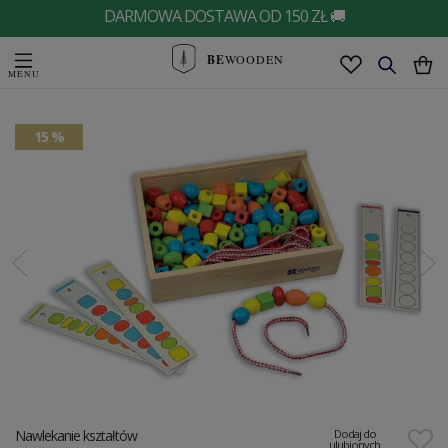
DARMOWA DOSTAWA OD 150 ZŁ 🚚
BE
WOODEN
15 %
Nawlekanie kształtów
Dodaj do
ulubionych