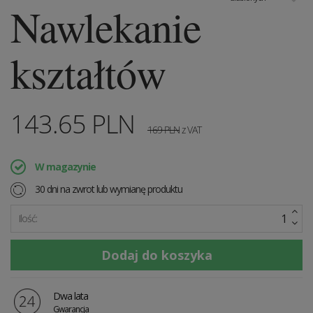
Nawlekanie
kształtów
143.65
PLN
169
PLN
z VAT
W magazynie
30 dni na zwrot lub wymianę produktu
Ilość:
Dwa lata
Gwarancja