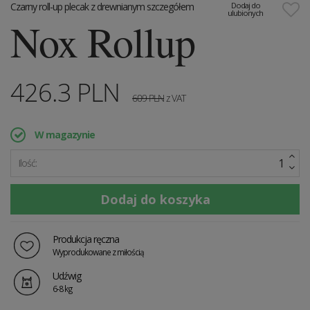
Czarny roll-up plecak z drewnianym szczegółem
Dodaj do
ulubionych
Nox Rollup
426.3
PLN
609
PLN
z VAT
W magazynie
Ilość:
Produkcja ręczna
Wyprodukowane z miłością
Udźwig
6-8 kg