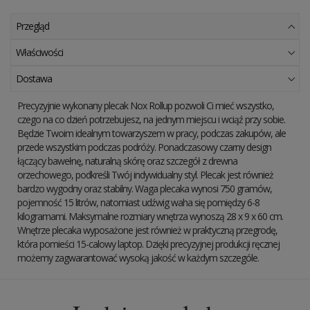
Przegląd
Właściwości
Dostawa
Precyzyjnie wykonany plecak Nox Rollup pozwoli Ci mieć wszystko,
czego na co dzień potrzebujesz, na jednym miejscu i wciąź przy sobie.
Będzie Twoim idealnym towarzyszem w pracy, podczas zakupów, ale
przede wszystkim podczas podróży. Ponadczasowy czarny design
łączący bawełnę, naturalną skórę oraz szczegół z drewna
orzechowego, podkreśli Twój indywidualny styl. Plecak jest również
bardzo wygodny oraz stabilny. Waga plecaka wynosi 750 gramów,
pojemność 15 litrów, natomiast udźwig waha się pomiędzy 6-8
kilogramami. Maksymalne rozmiary wnętrza wynoszą 28 x 9 x 60 cm.
Wnętrze plecaka wyposażone jest również w praktyczną przegrodę,
która pomieści 15-calowy laptop. Dzięki precyzyjnej produkcji ręcznej
możemy zagwarantować wysoką jakość w każdym szczególe.