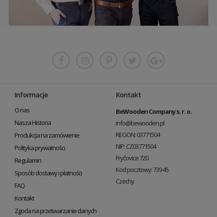
Informacje
Kontakt
O nas
BeWooden Company s. r. o.
Nasza Historia
info@bewooden.pl
REGON: 03771504
Produkcja na zamówienie
NIP: CZ03771504
Polityka prywatności
Fryčovice 720
Regulamin
Kod pocztowy: 739 45
Sposób dostawy i płatności
Czechy
FAQ
Kontakt
Zgoda na przetwarzanie danych