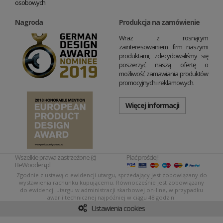
osobowych
Nagroda
Produkcja na zamówienie
Wraz z rosnącym
zainteresowaniem firm naszymi
produktami, zdecydowaliśmy się
poszerzyć naszą ofertę o
możliwość zamawiania produktów
promocyjnych i reklamowych.
Więcej informacji
Wszelkie prawa zastrzeżone (c)
Płać prościej!
BeWooden.pl
Zgodnie z ustawą o ewidencji utargu, sprzedający jest zobowiązany do
wystawienia rachunku kupującemu. Równocześnie jest zobowiązany
do ewidencji utargu w administracji skarbowej on-line, w przypadku
awarii technicznej najpóźniej w ciągu 48 godzin.
Ustawienia cookies