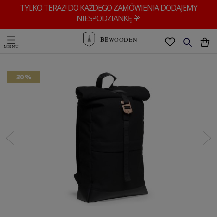
TYLKO TERAZ! DO KAŻDEGO ZAMÓWIENIA DODAJEMY
NIESPODZIANKĘ 🎁
BE
WOODEN
30 %