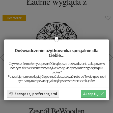
Ładnie wygląda z
Bestseller
Doświadczenie użytkownika specjalnie dla
Ciebie…
Czy wiesz, że możemy zapewnić Ci najlepsze doświadczenia zakupowe w
naszym sklepie internetowym tylko wtedy, kiedy wyrazisz zgodę na pliki
cookie?
Drewniany zegar Arte Nox Clock
Pozwalają nam one lepiej Cię poznać, dostosować treści do Twoich potrzeb i
tym samym zapewniają jak najlepsze wrażenie z zakupów.
169 PLN
Dodaj do koszyka
Zarządzaj preferencjami
Akceptuj
Zespół BeWooden