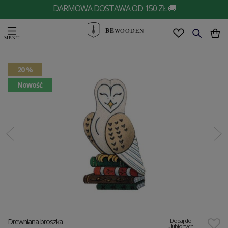
DARMOWA DOSTAWA OD 150 ZŁ 🚚
BE
WOODEN
20 %
Nowość
Drewniana broszka
Dodaj do
ulubionych