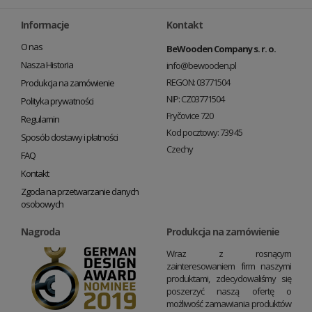
Informacje
Kontakt
O nas
BeWooden Company s. r. o.
Nasza Historia
info@bewooden.pl
REGON: 03771504
Produkcja na zamówienie
NIP: CZ03771504
Polityka prywatności
Fryčovice 720
Regulamin
Kod pocztowy: 739 45
Sposób dostawy i płatności
Czechy
FAQ
Kontakt
Zgoda na przetwarzanie danych
osobowych
Nagroda
Produkcja na zamówienie
Wraz z rosnącym
zainteresowaniem firm naszymi
produktami, zdecydowaliśmy się
poszerzyć naszą ofertę o
możliwość zamawiania produktów