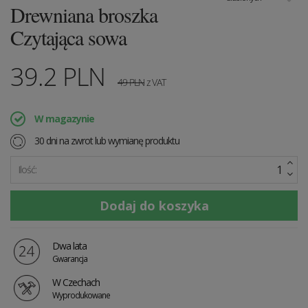
Drewniana broszka
Czytająca sowa
39.2
PLN
49
PLN
z VAT
W magazynie
30 dni na zwrot lub wymianę produktu
Ilość:
Dwa lata
Gwarancja
W Czechach
Wyprodukowane