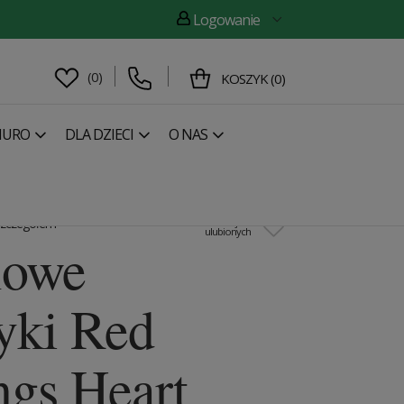
Logowanie
(
0
)
KOSZYK
(
0
)
IURO
DLA DZIECI
O NAS
następny
Metalowe kolczyki Rose Earrings Heart
 szczegółem
Dodaj do
ulubionych
lowe
yki Red
ngs Heart