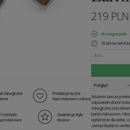
219
PL
W magazynie
30 dni na zwrot l
Ilość:
Przegląd
al chirurgiczna
Produkcja ręczna
Biżuteria zawsze powinn
teriał
Wyprodukowane z miłością
odpowiedni dobór kształ
chirurgicznej oraz drewn
bardzo luksusowo. Niezal
 Czechach
Gwarancja stylu
wybierzecie dla siebie, c
yprodukowane
Biżuteria
zawsze będzie to serdecz