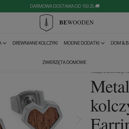
DARMOWA DOSTAWA OD 150 ZŁ 🚚
BE
WOODEN
A
DREWNIANE KOLCZYKI
MODNE DODATKI
DOM & B
rrings Heart
ZWIERZĘTA DOMOWE
Kolczyki z drewnianym
Meta
kolcz
Earri