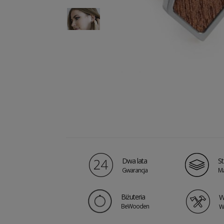
Dwa lata
St
Gwarancja
Ma
Biżuteria
W
BeWooden
W