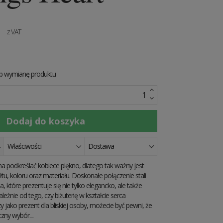
N
z VAT
ub wymianę produktu
Właściwości
Dostawa
a podkreślać kobiece piękno, dlatego tak ważny jest
tu, koloru oraz materiału. Doskonałe połączenie stali
a, które prezentuje się nie tylko elegancko, ale także
eżnie od tego, czy biżuterię w kształcie serca
zy jako prezent dla bliskiej osoby, możecie być pewni, że
ny wybór....