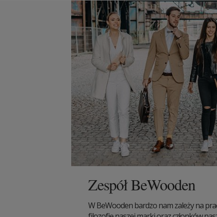
Zespół BeWooden
W BeWooden bardzo nam zależy na pracy
filozofię naszej marki oraz członków nas