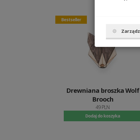
Bestseller
Zarządz
Drewniana broszka Wolf
Brooch
49 PLN
Dodaj do koszyka