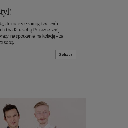
tyl!
, ale możecie sami ją tworzyć i
du i bądźcie sobą. Pokażcie swój
racy, na spotkanie, na kolację – za
ze sobą.
Zobacz