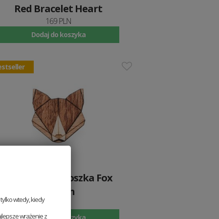
Red Bracelet Heart
169 PLN
Dodaj do koszyka
stseller
Drewniana broszka Fox
Brooch
ylko wtedy, kiedy
49 PLN
jlepsze wrażenie z
Dodaj do koszyka