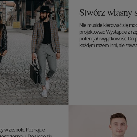
Stwórz własny s
Nie musicie kierować się modą
projektować. Wystąpcie z rzę
potencjał i wyjątkowość. Do p
każdym razem inni, ale zaws
 w zespole. Poznajcie
zego zespołu. Dowiecie się,