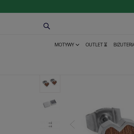
MOTYWY
OUTLET ⏳
BIŻUTERI
Biżuteria
Naszyjniki i kolczyki
Metalowe kolczyki Red Ea