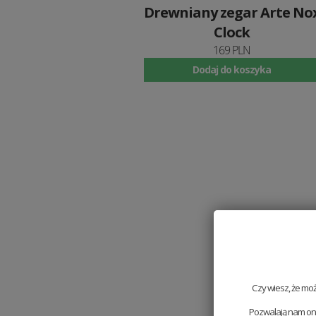
Drewniany zegar Arte No
Clock
169 PLN
Dodaj do koszyka
Czy wiesz, że mo
Pozwalają nam one