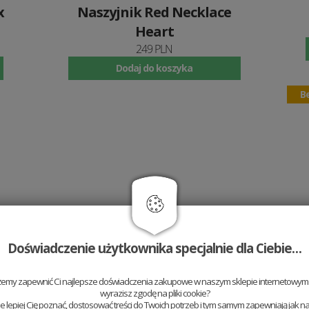
x
Naszyjnik Red Necklace
Heart
249 PLN
Dodaj do koszyka
Be
Doświadczenie użytkownika specjalnie dla Ciebie…
żemy zapewnić Ci najlepsze doświadczenia zakupowe w naszym sklepie internetowym t
wyrazisz zgodę na pliki cookie?
 lepiej Cię poznać, dostosować treści do Twoich potrzeb i tym samym zapewniają jak na