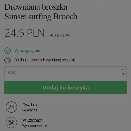
Drewniana broszka
Sunset surfing Brooch
24.5
PLN
49
PLN
z VAT
W magazynie
30 dni na zwrot lub wymianę produktu
Ilość:
Dwa lata
Gwarancja
W Czechach
Wyprodukowane