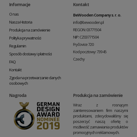
Informacje
Kontakt
O nas
BeWooden Company s. r. o.
Nasza Historia
info@bewooden.pl
REGON: 03771504
Produkcja na zamówienie
NIP: CZ03771504
Polityka prywatności
Fryčovice 720
Regulamin
Kod pocztowy: 739 45
Sposób dostawy i płatności
Czechy
FAQ
Kontakt
Zgoda na przetwarzanie danych
osobowych
Nagroda
Produkcja na zamówienie
Wraz z rosnącym
zainteresowaniem firm naszymi
produktami, zdecydowaliśmy się
poszerzyć naszą ofertę o
możliwość zamawiania produktów
promocyjnych i reklamowych.