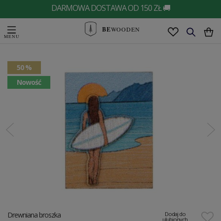
DARMOWA DOSTAWA OD 150 ZŁ 🚚
BE
WOODEN
50 %
Nowość
Drewniana broszka
Dodaj do
ulubionych