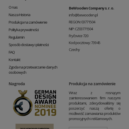
O nas
BeWooden Company s. r. o.
Nasza Historia
info@bewooden.pl
REGON: 03771504
Produkcja na zamówienie
NIP: CZ03771504
Polityka prywatności
Fryčovice 720
Regulamin
Kod pocztowy: 739 45
Sposób dostawy i płatności
Czechy
FAQ
Kontakt
Zgoda na przetwarzanie danych
osobowych
Nagroda
Produkcja na zamówienie
Wraz z rosnącym
zainteresowaniem firm naszymi
produktami, zdecydowaliśmy się
poszerzyć naszą ofertę o
możliwość zamawiania produktów
promocyjnych i reklamowych.