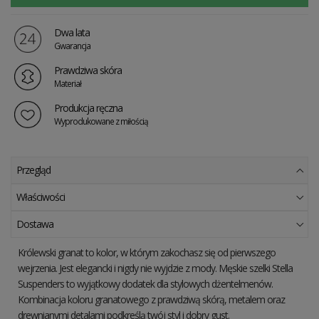
Dwa lata
Gwarancja
Prawdziwa skóra
Materiał
Produkcja ręczna
Wyprodukowane z miłością
Przegląd
Właściwości
Dostawa
Królewski granat to kolor, w którym zakochasz się od pierwszego
wejrzenia. Jest elegancki i nigdy nie wyjdzie z mody. Męskie szelki Stella
Suspenders to wyjątkowy dodatek dla stylowych dżentelmenów.
Kombinacja koloru granatowego z prawdziwą skórą, metalem oraz
drewnianymi detalami podkreślą twój styl i dobry gust.