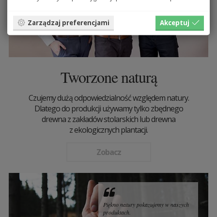
Zarządzaj preferencjami
Akceptuj
Tworzone naturą
Czujemy dużą odpowiedzialność względem natury.
Dlatego do produkcji używamy tylko zbędnego
drewna z zakładów stolarskich lub drewna
z ekologicznych plantacji.
Zobacz
Piękno natury pokazujemy w naszych
produktach.