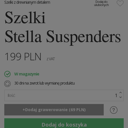
Szelki z drewnianym detalem
Dodaj do
ulubionych
Szelki
Stella Suspenders
199
PLN
z VAT
W magazynie
30 dni na zwrot lub wymianę produktu
Ilość: