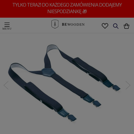
TYLKO TERAZ! DO KAŻDEGO ZAMÓWIENIA DODAJEMY
NIESPODZIANKĘ 🎁
BE
WOODEN