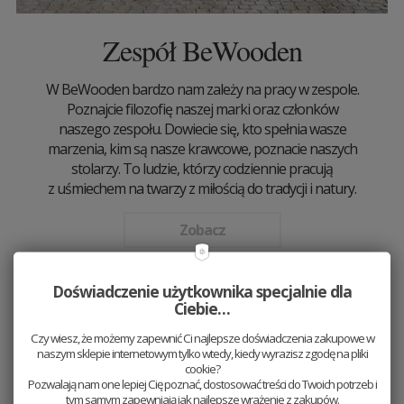
Zespół BeWooden
W BeWooden bardzo nam zależy na pracy w zespole.
Poznajcie filozofię naszej marki oraz członków
naszego zespołu. Dowiecie się, kto spełnia wasze
marzenia, kim są nasze krawcowe, poznacie naszych
stolarzy. To ludzie, którzy codziennie pracują
z uśmiechem na twarzy z miłością do tradycji i natury.
Zobacz
Doświadczenie użytkownika specjalnie dla
Ciebie…
Czy wiesz, że możemy zapewnić Ci najlepsze doświadczenia zakupowe w
naszym sklepie internetowym tylko wtedy, kiedy wyrazisz zgodę na pliki
cookie?
Pozwalają nam one lepiej Cię poznać, dostosować treści do Twoich potrzeb i
tym samym zapewniają jak najlepsze wrażenie z zakupów.