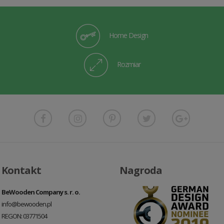
Home Design
Rozmiar
Kontakt
Nagroda
BeWooden Company s. r. o.
info@bewooden.pl
REGON: 03771504