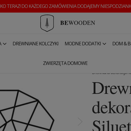
KO TERAZ! DO KAŻDEGO ZAMÓWIENIA DODAJEMY NIESPODZIANK
BE
WOODEN
A
DREWNIANE KOLCZYKI
MODNE DODATKI
DOM & B
Unicorn Siluette
ZWIERZĘTA DOMOWE
Drewniana dekoracja na
Drew
dekor
Siluet