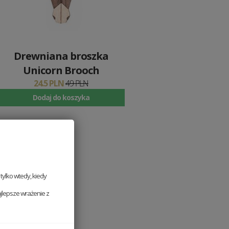
Drewniana broszka
Unicorn Brooch
24.5 PLN
49 PLN
Dodaj do koszyka
ylko wtedy, kiedy
jlepsze wrażenie z