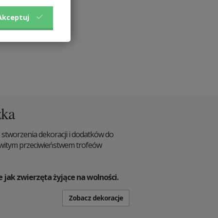
Akceptuj
zka
 stworzenia dekoracji i dodatków do
owitym przeciwieństwem trofeów
e jak zwierzęta żyjące na wolności.
Zobacz dekoracje