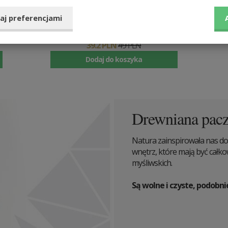
Drewniana broszka Hare
aj preferencjami
Brooch
39.2 PLN
49 PLN
Dodaj do koszyka
Drewniana pac
Natura zainspirowała nas do
wnętrz, które mają być całk
myśliwskich.
Są wolne i czyste, podobni