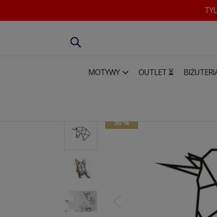
TYL
MOTYWY
OUTLET ⏳
BIŻUTERI
Dom & Biuro
Dekoracje ścienne
Drewniana dekoracja 
50 %