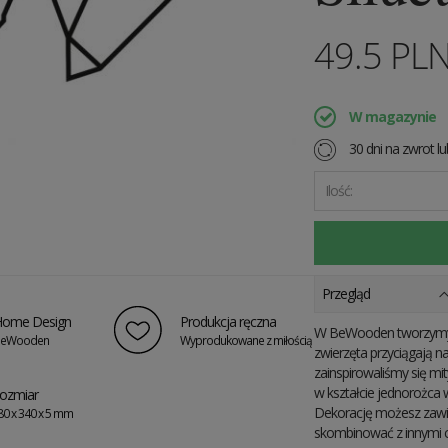
49.5
PL
W magazynie
30 dni na zwrot l
Ilość:
Przegląd
ome Design
Produkcja ręczna
W BeWooden tworzymy z 
eWooden
Wyprodukowane z miłością
zwierzęta przyciągają n
zainspirowaliśmy się m
w kształcie jednorożca
ozmiar
Dekorację możesz zawi
80 x 340 x 5 mm
skombinować z innymi c