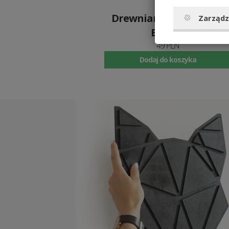
Drewniana broszka Fox
Zarządz
Brooch
49 PLN
Dodaj do koszyka