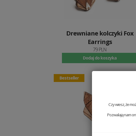
Drewniane kolczyki Fox
Earrings
79 PLN
Dodaj do koszyka
Bestseller
Czy wiesz, że mo
Pozwalają nam one