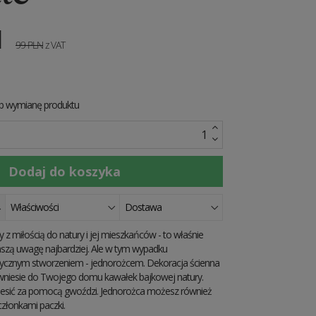
N
99
PLN
z VAT
ub wymianę produktu
Właściwości
Dostawa
miłością do natury i jej mieszkańców - to właśnie
aszą uwagę najbardziej. Ale w tym wypadku
itycznym stworzeniem - jednorożcem. Dekoracja ścienna
 wniesie do Twojego domu kawałek bajkowej natury.
esić za pomocą gwoździ. Jednorożca możesz również
złonkami paczki.