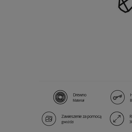
Drewno
H
Materiał
B
Zawieszenie za pomocą
R
gwoździ
3