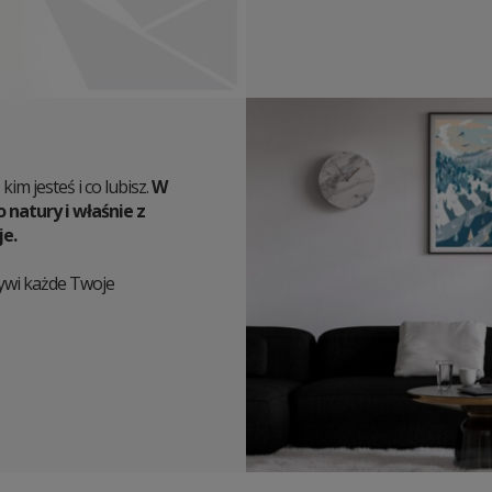
im jesteś i co lubisz.
W
natury i właśnie z
je.
żywi każde Twoje