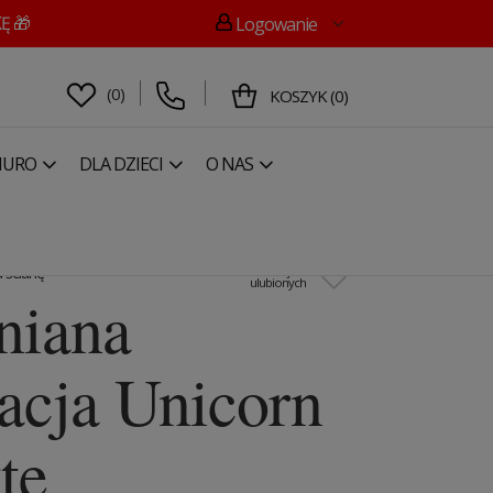
Ę 🎁
Logowanie
(
0
)
KOSZYK
(
0
)
IURO
DLA DZIECI
O NAS
następny
Drewniana Miarka Elisy
 ścianę
Dodaj do
ulubionych
niana
acja Unicorn
te