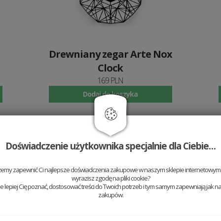
Drewniany zegar Arte Nox
Clock
169 PLN
Dodaj do koszyka
20 %
Doświadczenie użytkownika specjalnie dla Ciebie…
żemy zapewnić Ci najlepsze doświadczenia zakupowe w naszym sklepie internetowym t
wyrazisz zgodę na pliki cookie?
 lepiej Cię poznać, dostosować treści do Twoich potrzeb i tym samym zapewniają jak na
zakupów.