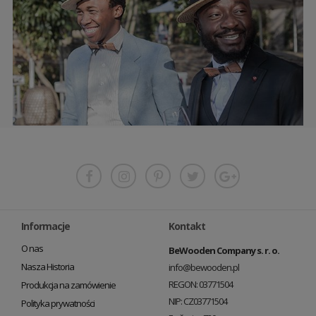
Informacje
Kontakt
O nas
BeWooden Company s. r. o.
Nasza Historia
info@bewooden.pl
REGON: 03771504
Produkcja na zamówienie
NIP: CZ03771504
Polityka prywatności