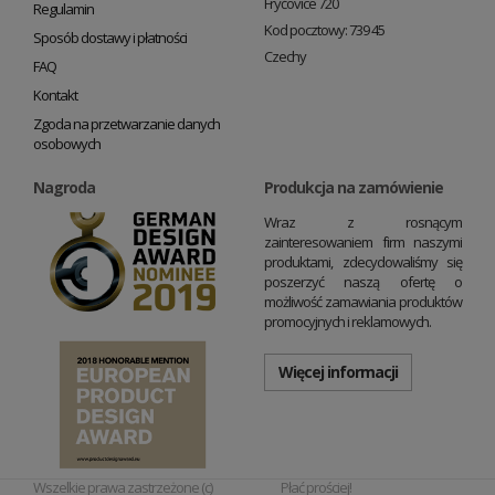
Fryčovice 720
Regulamin
Kod pocztowy: 739 45
Sposób dostawy i płatności
Czechy
FAQ
Kontakt
Zgoda na przetwarzanie danych
osobowych
Nagroda
Produkcja na zamówienie
Wraz z rosnącym
zainteresowaniem firm naszymi
produktami, zdecydowaliśmy się
poszerzyć naszą ofertę o
możliwość zamawiania produktów
promocyjnych i reklamowych.
Więcej informacji
Wszelkie prawa zastrzeżone (c)
Płać prościej!