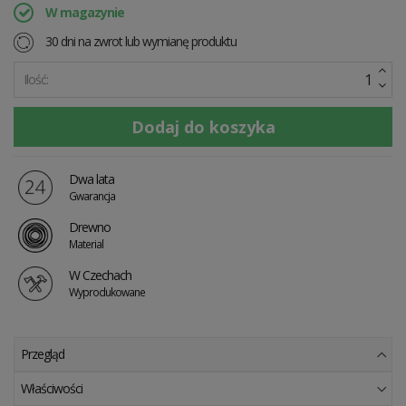
W magazynie
30 dni na zwrot lub wymianę produktu
Ilość:
Dwa lata
Gwarancja
Drewno
Material
W Czechach
Wyprodukowane
Przegląd
Właściwości