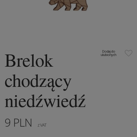
Brelok
Dodaj do
ulubionych
chodzący
niedźwiedź
9
PLN
z VAT