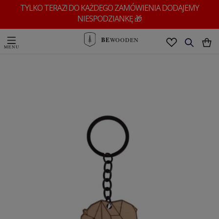
TYLKO TERAZ! DO KAŻDEGO ZAMÓWIENIA DODAJEMY
NIESPODZIANKĘ 🎁
BE
WOODEN