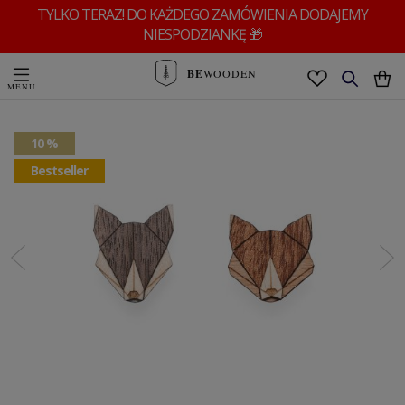
TYLKO TERAZ! DO KAŻDEGO ZAMÓWIENIA DODAJEMY
NIESPODZIANKĘ 🎁
BE
WOODEN
10 %
Bestseller