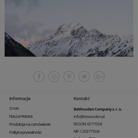
Informacje
Kontakt
O nas
BeWooden Company s. r. o.
Nasza Historia
info@bewooden.pl
REGON: 03771504
Produkcja na zamówienie
NIP: CZ03771504
Polityka prywatności