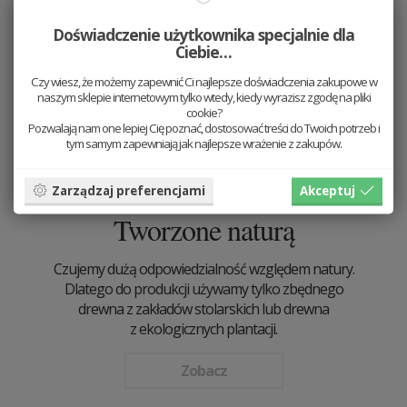
Doświadczenie użytkownika specjalnie dla
Ciebie…
Czy wiesz, że możemy zapewnić Ci najlepsze doświadczenia zakupowe w
naszym sklepie internetowym tylko wtedy, kiedy wyrazisz zgodę na pliki
cookie?
Pozwalają nam one lepiej Cię poznać, dostosować treści do Twoich potrzeb i
tym samym zapewniają jak najlepsze wrażenie z zakupów.
Zarządzaj preferencjami
Akceptuj
Tworzone naturą
Czujemy dużą odpowiedzialność względem natury.
Dlatego do produkcji używamy tylko zbędnego
drewna z zakładów stolarskich lub drewna
z ekologicznych plantacji.
Zobacz