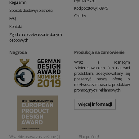
Fryčovice 720
Regulamin
Kod pocztowy: 739 45
Sposób dostawy i płatności
Czechy
FAQ
Kontakt
Zgoda na przetwarzanie danych
osobowych
Nagroda
Produkcja na zamówienie
Wraz z rosnącym
zainteresowaniem firm naszymi
produktami, zdecydowaliśmy się
poszerzyć naszą ofertę o
możliwość zamawiania produktów
promocyjnych i reklamowych.
Więcej informacji
Wszelkie prawa zastrzeżone (c)
Płać prościej!