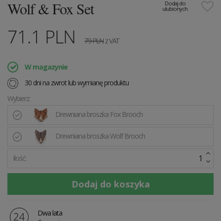
Wolf & Fox Set
Dodaj do
ulubionych
71.1
PLN
79
PLN
z VAT
W magazynie
30 dni na zwrot lub wymianę produktu
Wybierz:
Drewniana broszka Fox Brooch
Drewniana broszka Wolf Brooch
Ilość:
Dwa lata