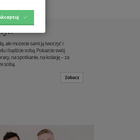
Akceptuj
tyl!
, ale możecie sami ją tworzyć i
du i bądźcie sobą. Pokażcie swój
racy, na spotkanie, na kolację – za
ze sobą.
Zobacz