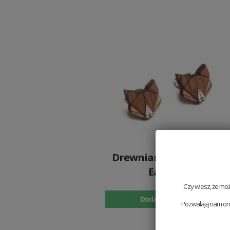
Drewniane kolczyki Fox
Earrings
79 PLN
Czy wiesz, że mo
Dodaj do koszyka
Pozwalają nam one