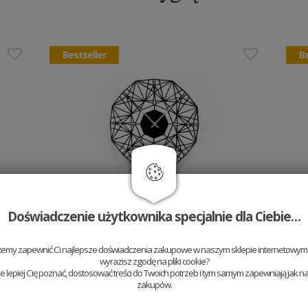
Bestseller
Be
Drewniany zegar Arte Nox
Doświadczenie użytkownika specjalnie dla Ciebie…
Clock
169 PLN
żemy zapewnić Ci najlepsze doświadczenia zakupowe w naszym sklepie internetowym t
wyrazisz zgodę na pliki cookie?
Dodaj do koszyka
 lepiej Cię poznać, dostosować treści do Twoich potrzeb i tym samym zapewniają jak na
zakupów.