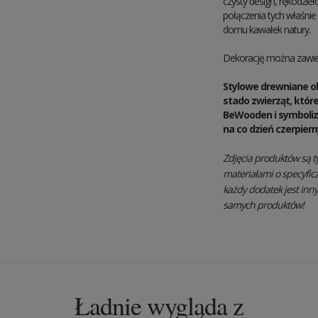
czysty design, rękodzieł
połączenia tych właśni
domu kawałek natury.
Dekorację można zawie
Stylowe drewniane o
stado zwierząt, któr
BeWooden i symbolizu
na co dzień czerpiemy
Zdjęcia produktów są t
materiałami o specyfic
każdy dodatek jest inn
samych produktów!
Ładnie wygląda z