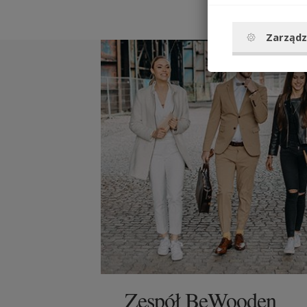
Zarządz
Zespół BeWooden