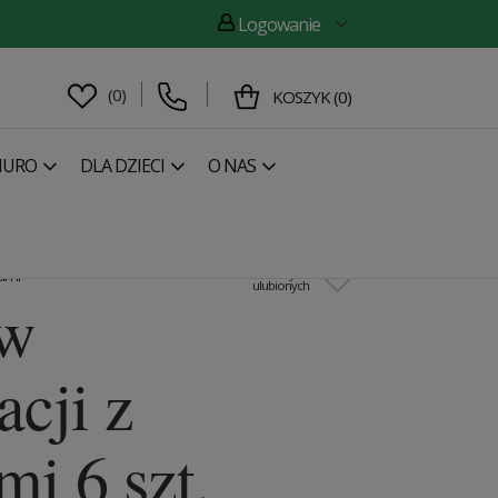
Logowanie
(
0
)
KOSZYK
(
0
)
IURO
DLA DZIECI
O NAS
następny
Drewniana dekoracja Owl Siluette
kami
Dodaj do
ulubionych
aw
acji z
mi 6 szt.