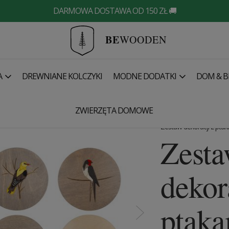
DARMOWA DOSTAWA OD 150 ZŁ 🚚
BE
WOODEN
A
DREWNIANE KOLCZYKI
MODNE DODATKI
DOM & B
akami 6 szt.
ZWIERZĘTA DOMOWE
Zestaw dekoracji z pta
Zest
dekor
ptaka