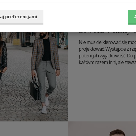
aj preferencjami
Stwórz własny s
Nie musicie kierować się modą
projektować. Wystąpcie z rzę
potencjał i wyjątkowość. Do p
każdym razem inni, ale zaws