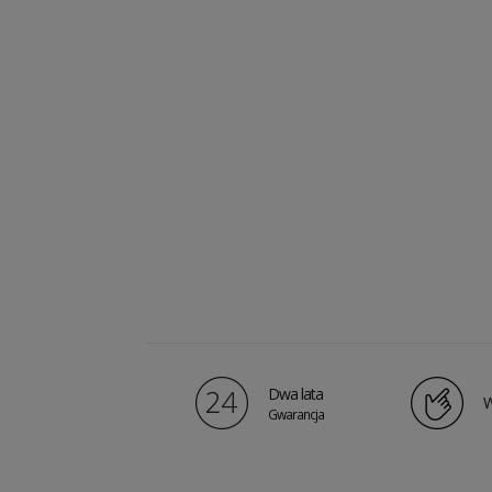
Dwa lata
W
Gwarancja