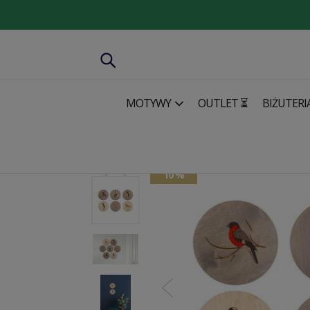
MOTYWY
OUTLET ⏳
BIŻUTERI
Dom & Biuro
Dekoracje ścienne
Zestaw dekoracji z pt
10 %