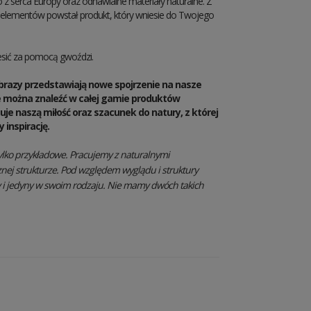
o z serca Europy oraz odnawialne materiały naturalne. Z
e elementów powstał produkt, który wniesie do Twojego
sić za pomocą gwoździ.
brazy przedstawiają nowe spojrzenie na nasze
e można znaleźć w całej gamie produktów
je naszą miłość oraz szacunek do natury, z której
 inspirację.
ylko przykładowe. Pracujemy z naturalnymi
znej strukturze. Pod względem wyglądu i struktury
y i jedyny w swoim rodzaju. Nie mamy dwóch takich