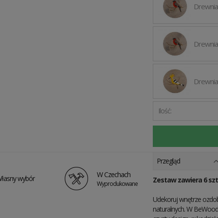
Drewnia
Drewnia
Drewnia
Ilość:
Przegląd
W Czechach
łasny wybór
Zestaw zawiera 6 sz
Wyprodukowane
Udekoruj wnętrze ozdob
naturalnych. W BeWoode