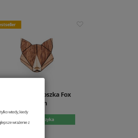
stseller
Drewniana broszka Fox
Brooch
49 PLN
ylko wtedy, kiedy
Dodaj do koszyka
jlepsze wrażenie z