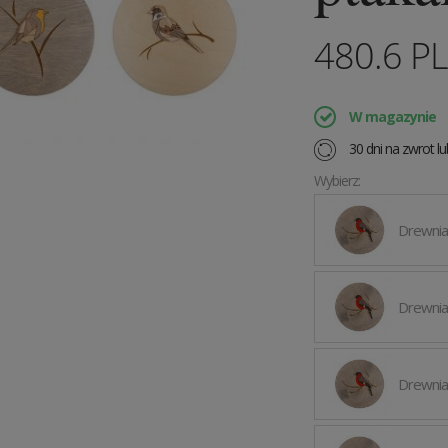
480.6
P
W magazynie
30 dni na zwrot l
Wybierz:
Drewnia
Drewnia
Drewnia