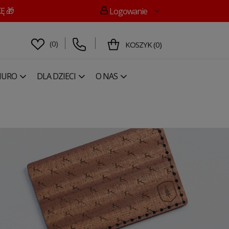
Ę 🎁
Logowanie
(
0
)
KOSZYK
(
0
)
IURO
DLA DZIECI
O NAS