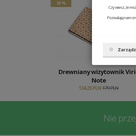
25 %
Czy wiesz, że mo
Pozwalają nam one
Zarządz
Drewniany wizytownik Viri
Note
134.25 PLN
179 PLN
Nie prz