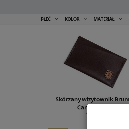
PŁEĆ
KOLOR
MATERIAŁ
Skórzany wizytownik Brun
Card Holder
119 PLN