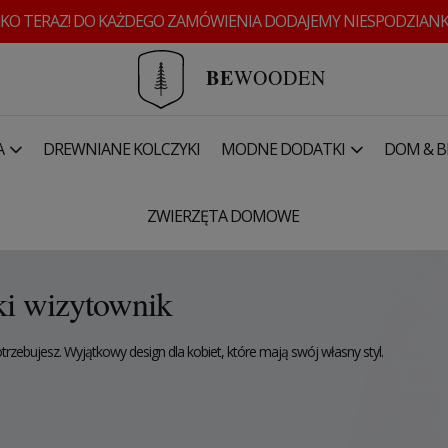
KO TERAZ! DO KAŻDEGO ZAMÓWIENIA DODAJEMY NIESPODZIANK
BE
WOODEN
A
DREWNIANE KOLCZYKI
MODNE DODATKI
DOM & B
wizytownik
ZWIERZĘTA DOMOWE
i wizytownik
potrzebujesz. Wyjątkowy design dla kobiet, które mają swój własny styl.