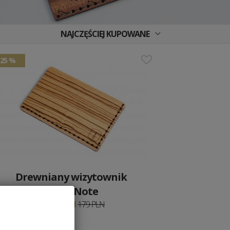
NAJCZĘŚCIEJ KUPOWANE
25 %
Drewniany wizytownik
Linea Note
134.25 PLN
179 PLN