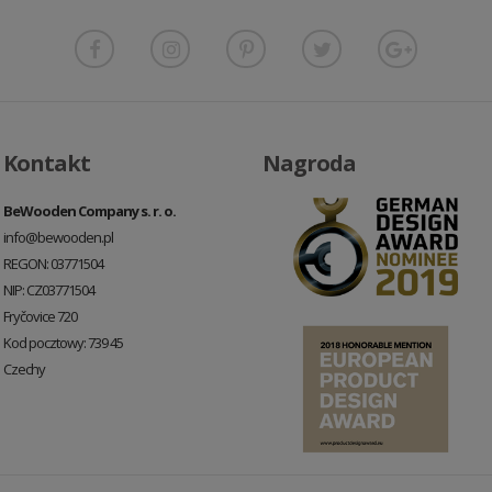
Kontakt
Nagroda
BeWooden Company s. r. o.
info@bewooden.pl
REGON: 03771504
NIP: CZ03771504
Fryčovice 720
Kod pocztowy: 739 45
Czechy