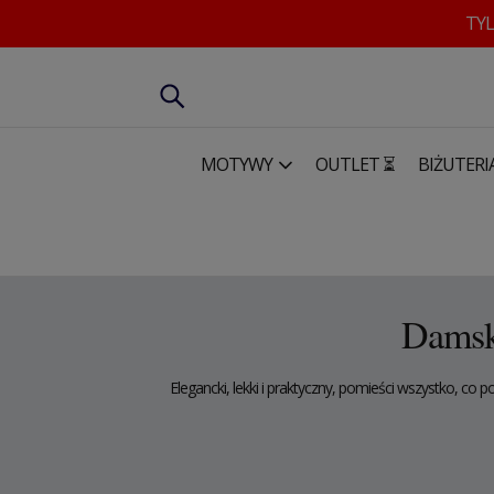
TYL
MOTYWY
OUTLET ⏳
BIŻUTERI
Drewniane dodatki dla kobiet
Torby i portfele
Damski 
Damsk
Elegancki, lekki i praktyczny, pomieści wszystko, co 