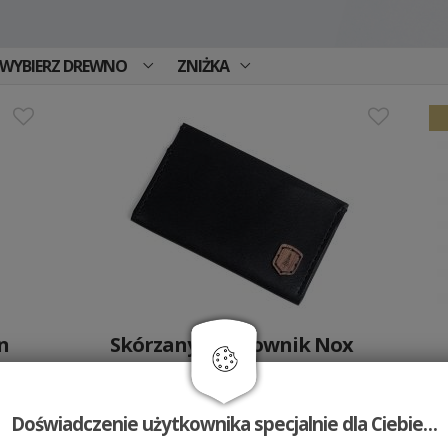
WYBIERZ DREWNO
ZNIŻKA
n
Skórzany wizytownik Nox
Card Holder
119 PLN
Doświadczenie użytkownika specjalnie dla Ciebie…