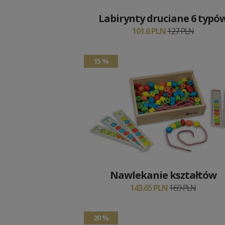
Labirynty druciane 6 typó
101.6 PLN
127 PLN
15 %
Nawlekanie kształtów
143.65 PLN
169 PLN
20 %