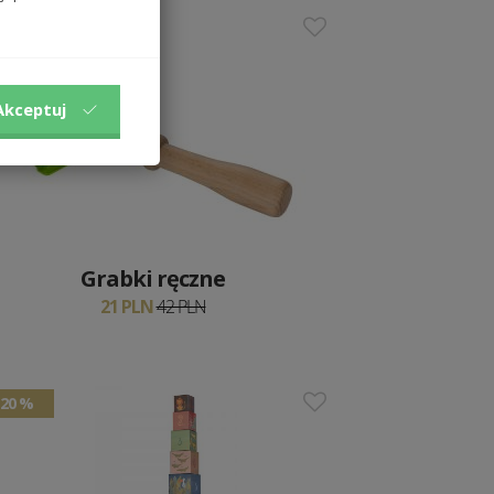
50 %
Akceptuj
Grabki ręczne
21 PLN
42 PLN
20 %