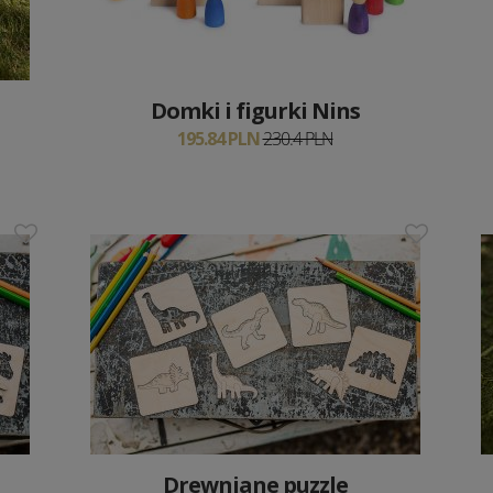
Domki i figurki Nins
195.84 PLN
230.4 PLN
Drewniane puzzle