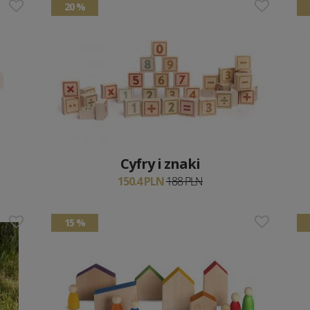
20 %
Cyfry i znaki
150.4 PLN
188 PLN
15 %