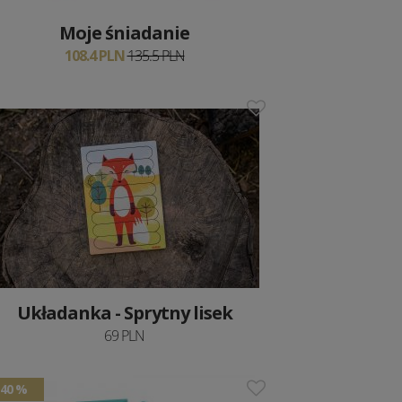
Moje śniadanie
108.4 PLN
135.5 PLN
Układanka - Sprytny lisek
69 PLN
40 %