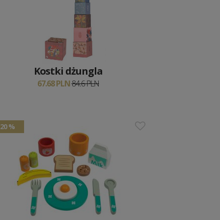
Kostki dżungla
67.68 PLN
84.6 PLN
20 %