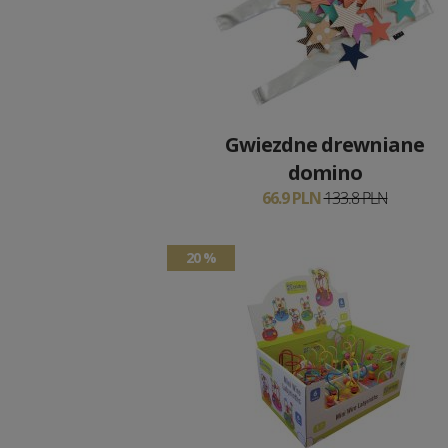
Gwiezdne drewniane
domino
66.9 PLN
133.8 PLN
20 %