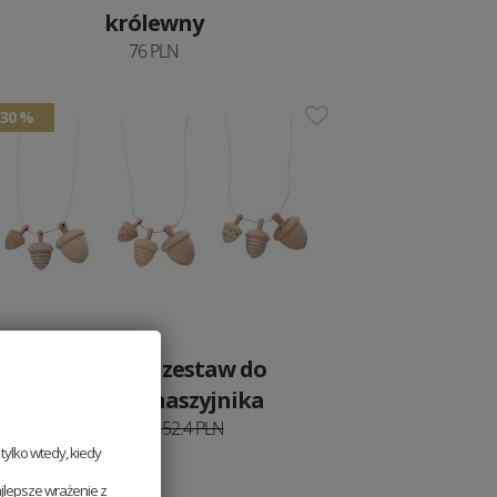
królewny
76 PLN
30 %
Drewniany zestaw do
składania naszyjnika
36.68 PLN
52.4 PLN
ylko wtedy, kiedy
jlepsze wrażenie z