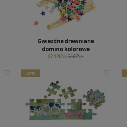
Gwiezdne drewniane
domino kolorowe
97.4 PLN
194.8 PLN
20 %