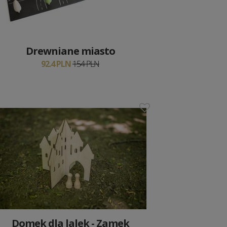
Drewniane miasto
92.4 PLN
154 PLN
Domek dla lalek - Zamek