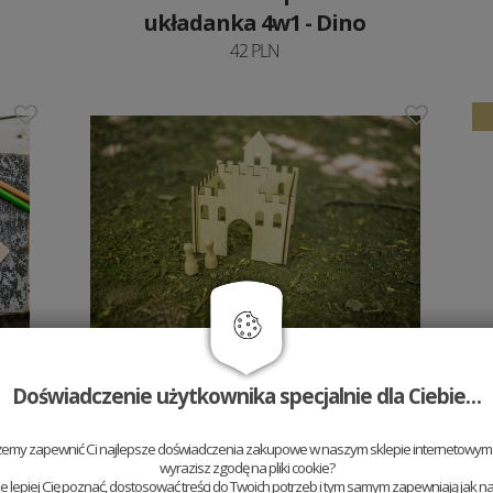
układanka 4w1 - Dino
42 PLN
Drewniany zamek - Zamek
Doświadczenie użytkownika specjalnie dla Ciebie…
ludzika
67 PLN
żemy zapewnić Ci najlepsze doświadczenia zakupowe w naszym sklepie internetowym t
wyrazisz zgodę na pliki cookie?
 lepiej Cię poznać, dostosować treści do Twoich potrzeb i tym samym zapewniają jak na