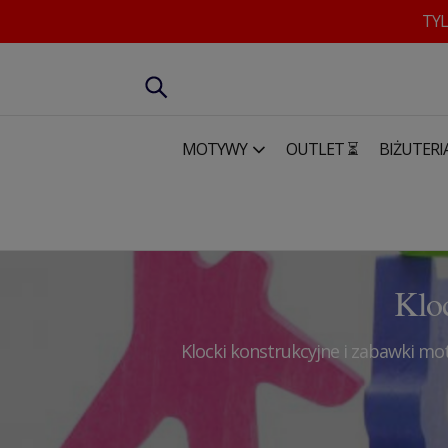
TYL
MOTYWY
OUTLET ⏳
BIŻUTERI
Dla dzieci
Klocki konstrukcyjne i zabawki motoryczne
Klo
Klocki konstrukcyjne i zabawki m