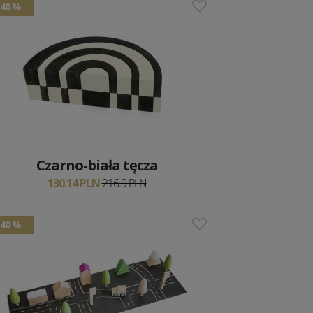
40 %
Czarno-biała tęcza
130.14 PLN
216.9 PLN
40 %