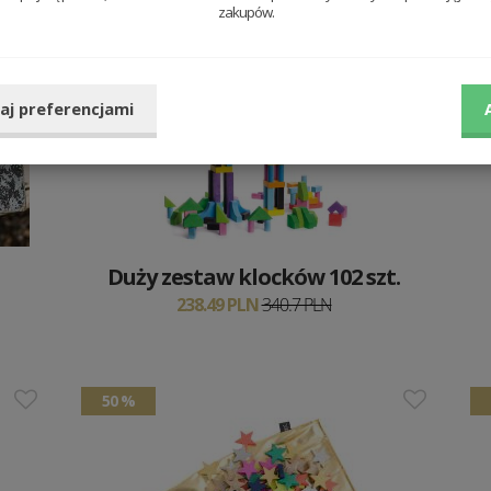
zakupów.
30 %
aj preferencjami
Duży zestaw klocków 102 szt.
238.49 PLN
340.7 PLN
50 %