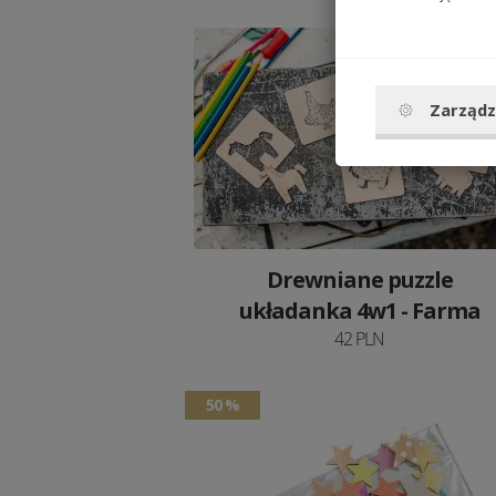
Zarządz
Drewniane puzzle
układanka 4w1 - Farma
42 PLN
50 %