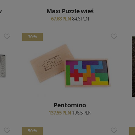
w
Maxi Puzzle wieś
67.68 PLN
84.6 PLN
30 %
Pentomino
137.55 PLN
196.5 PLN
50 %