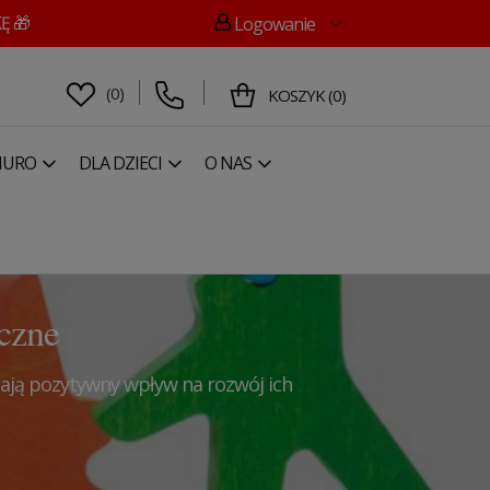
Ę 🎁
Logowanie
(
0
)
KOSZYK
(
0
)
IURO
DLA DZIECI
O NAS
czne
 Mają pozytywny wpływ na rozwój ich