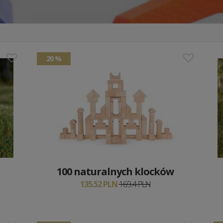
20 %
100 naturalnych klocków
135.52 PLN
169.4 PLN