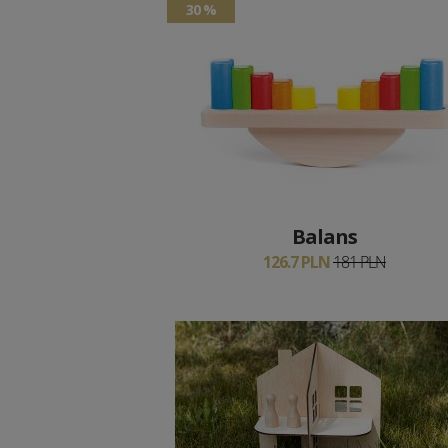
30 %
Balans
126.7 PLN
181 PLN