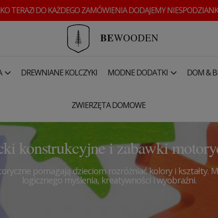
KO TERAZ! DO KAŻDEGO ZAMÓWIENIA DODAJEMY NIESPODZIANK
BE
WOODEN
A
DREWNIANE KOLCZYKI
MODNE DODATKI
DOM & B
ZWIERZĘTA DOMOWE
cki konstrukcyjne i zabawki motory
otoryczne pomagają dzi
eciom rozróżniać kolory i kształty.
logicznego myślenia, kreatywności i wyobraźni.