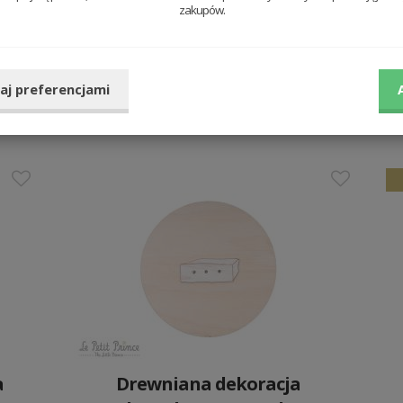
zakupów.
y
Drewniana dekoracja Oriole
aj preferencjami
Wooden Image
89 PLN
a
Drewniana dekoracja