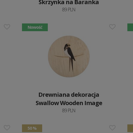
Skrzynka na Baranka
89 PLN
Nowość
Drewniana dekoracja
Swallow Wooden Image
89 PLN
50 %