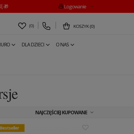
Ę 🎁
Logowanie
(
0
)
KOSZYK
(
0
)
IURO
DLA DZIECI
O NAS
rsje
NAJCZĘŚCIEJ KUPOWANE
Bestseller