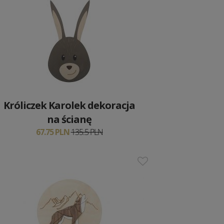
Króliczek Karolek dekoracja
na ścianę
67.75 PLN
135.5 PLN