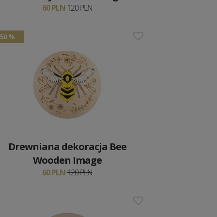
60 PLN
120 PLN
50 %
Drewniana dekoracja Bee
Wooden Image
60 PLN
120 PLN