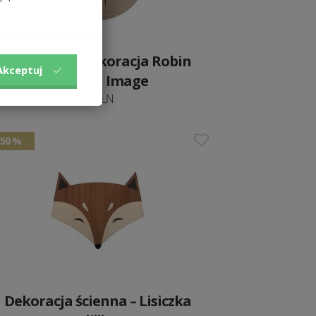
Drewniana dekoracja Robin
Akceptuj
Wooden Image
89 PLN
50 %
Dekoracja ścienna – Lisiczka