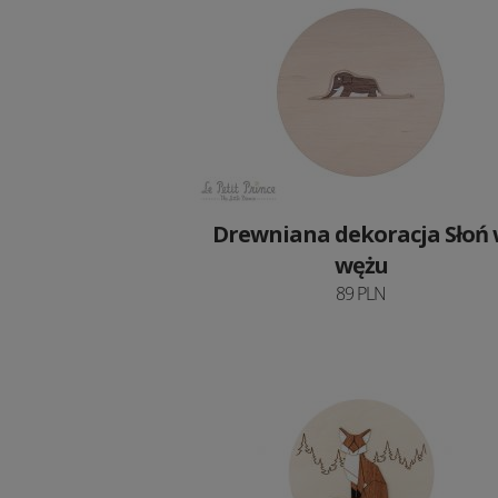
Drewniana dekoracja Słoń
wężu
89 PLN