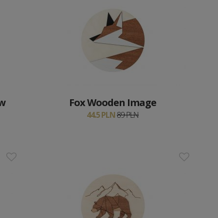
 w
Fox Wooden Image
44.5 PLN
89 PLN