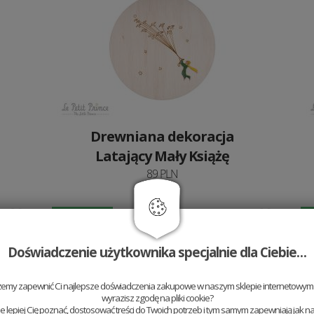
Drewniana dekoracja
Latający Mały Książę
89 PLN
Nowość
Doświadczenie użytkownika specjalnie dla Ciebie…
żemy zapewnić Ci najlepsze doświadczenia zakupowe w naszym sklepie internetowym t
wyrazisz zgodę na pliki cookie?
 lepiej Cię poznać, dostosować treści do Twoich potrzeb i tym samym zapewniają jak na