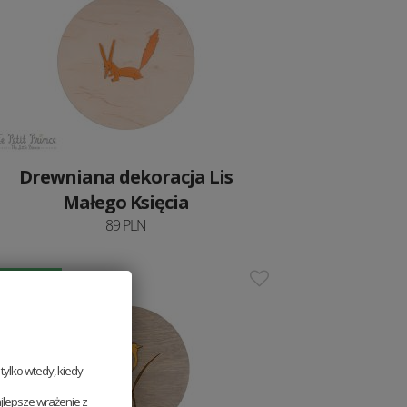
Drewniana dekoracja Lis
Małego Księcia
89 PLN
Nowość
ylko wtedy, kiedy
jlepsze wrażenie z