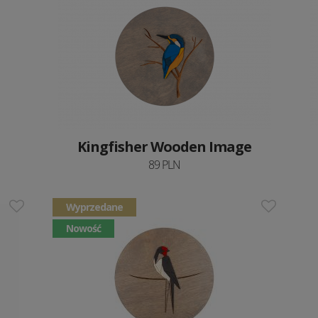
Kingfisher Wooden Image
89 PLN
Wyprzedane
Nowość