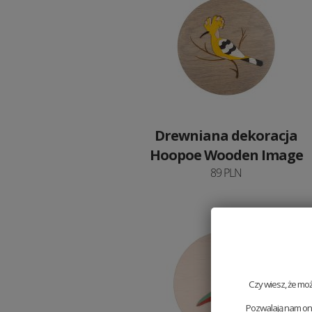
Drewniana dekoracja
Hoopoe Wooden Image
89 PLN
Czy wiesz, że mo
Pozwalają nam one