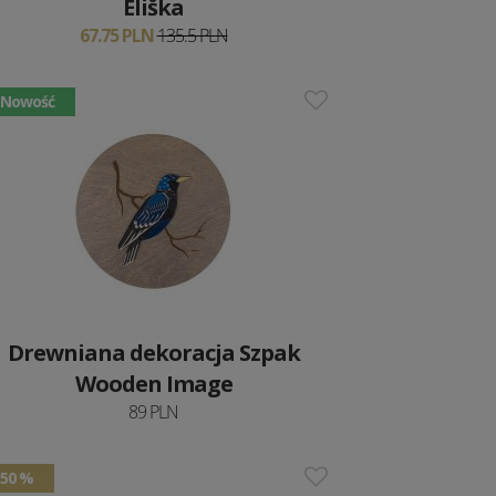
Eliška
67.75 PLN
135.5 PLN
Nowość
Drewniana dekoracja Szpak
Wooden Image
89 PLN
50 %