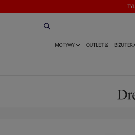
TYL
MOTYWY
OUTLET ⏳
BIŻUTERI
Dom & Biuro
Dekoracje ścienne
Drewniane dekoracje 
Dre