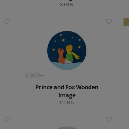
89 PLN
Prince and Fox Wooden
Image
140 PLN