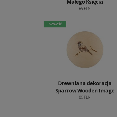
Małego Księcia
89 PLN
Nowość
Drewniana dekoracja
Sparrow Wooden Image
89 PLN