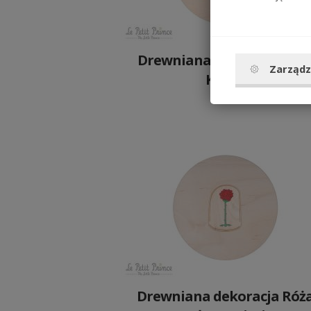
Drewniana dekoracja Mał
Zarządz
Książę
89 PLN
Drewniana dekoracja Róż