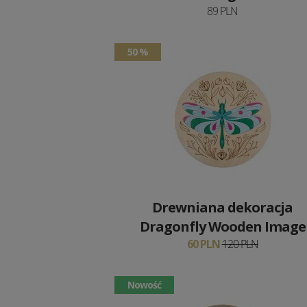
89 PLN
50 %
Drewniana dekoracja
Dragonfly Wooden Image
60 PLN
120 PLN
Nowość