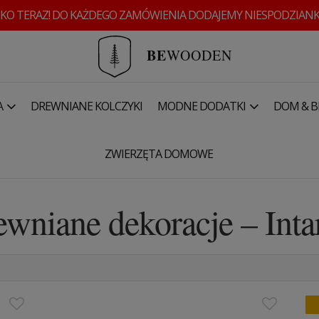
KO TERAZ! DO KAŻDEGO ZAMÓWIENIA DODAJEMY NIESPODZIANK
BE
WOODEN
A
DREWNIANE KOLCZYKI
MODNE DODATKI
DOM & B
– Intarsje
ZWIERZĘTA DOMOWE
wniane dekoracje – Inta