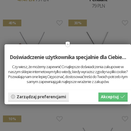
79 PLN
40 %
30 %
Doświadczenie użytkownika specjalnie dla Ciebie…
Czy wiesz, że możemy zapewnić Ci najlepsze doświadczenia zakupowe w
naszym sklepie internetowym tylko wtedy, kiedy wyrazisz zgodę na pliki cookie?
Pozwalają nam one lepiej Cię poznać, dostosować treści do Twoich potrzeb i tym
samym zapewniają jak najlepsze wrażenie z zakupów.
Drewniany wisorek
Drewniany wisiorek
Guitar Pendant
Wolf Pendant
Zarządzaj preferencjami
Akceptuj
47.4 PLN
79 PLN
55.3 PLN
79 PLN
10 %