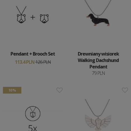
Pendant + Brooch Set
Drewniany wisiorek
Walking Dachshund
113.4 PLN
126 PLN
Pendant
79 PLN
10 %