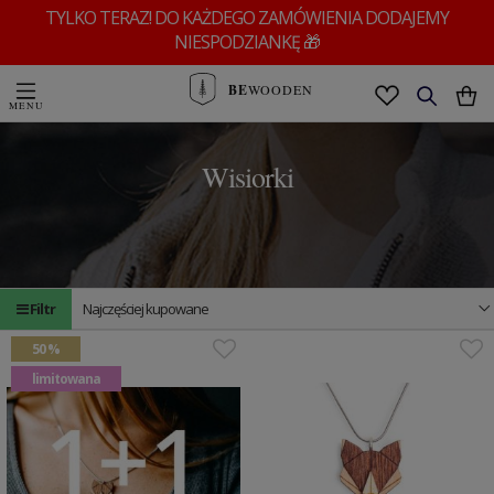
TYLKO TERAZ! DO KAŻDEGO ZAMÓWIENIA DODAJEMY
NIESPODZIANKĘ 🎁
BE
WOODEN
Wisiorki
Filtr
Najczęściej kupowane
50 %
limitowana