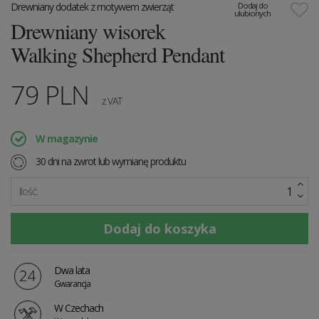
Drewniany dodatek z motywem zwierząt
Dodaj do
ulubionych
Drewniany wisorek
Walking Shepherd Pendant
79
PLN
z VAT
W magazynie
30 dni na zwrot lub wymianę produktu
Ilość:
Dwa lata
Gwarancja
W Czechach