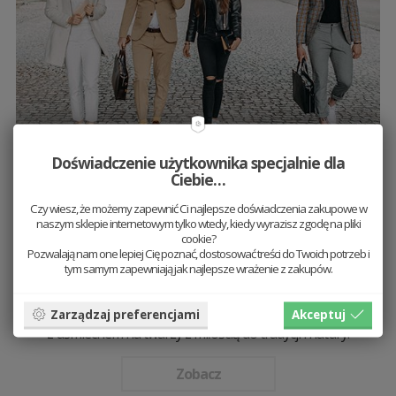
Doświadczenie użytkownika specjalnie dla
Ciebie…
Zespół BeWooden
Czy wiesz, że możemy zapewnić Ci najlepsze doświadczenia zakupowe w
naszym sklepie internetowym tylko wtedy, kiedy wyrazisz zgodę na pliki
W BeWooden bardzo nam zależy na pracy w zespole.
cookie?
Pozwalają nam one lepiej Cię poznać, dostosować treści do Twoich potrzeb i
Poznajcie filozofię naszej marki oraz członków
tym samym zapewniają jak najlepsze wrażenie z zakupów.
naszego zespołu. Dowiecie się, kto spełnia wasze
marzenia, kim są nasze krawcowe, poznacie naszych
stolarzy. To ludzie, którzy codziennie pracują
Zarządzaj preferencjami
Akceptuj
z uśmiechem na twarzy z miłością do tradycji i natury.
Zobacz