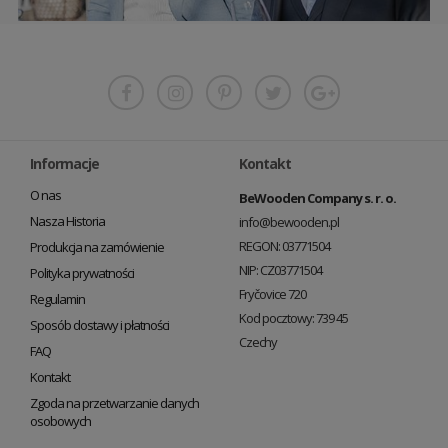
Informacje
Kontakt
O nas
BeWooden Company s. r. o.
Nasza Historia
info@bewooden.pl
REGON: 03771504
Produkcja na zamówienie
NIP: CZ03771504
Polityka prywatności
Fryčovice 720
Regulamin
Kod pocztowy: 739 45
Sposób dostawy i płatności
Czechy
FAQ
Kontakt
Zgoda na przetwarzanie danych
osobowych