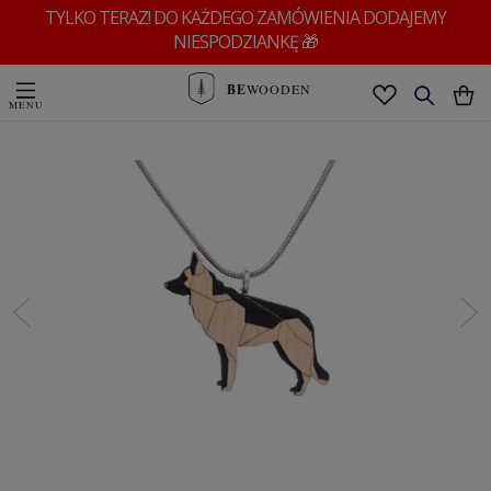
TYLKO TERAZ! DO KAŻDEGO ZAMÓWIENIA DODAJEMY
NIESPODZIANKĘ 🎁
BE
WOODEN