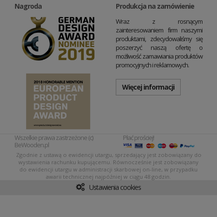
Nagroda
Produkcja na zamówienie
Wraz z rosnącym
zainteresowaniem firm naszymi
produktami, zdecydowaliśmy się
poszerzyć naszą ofertę o
możliwość zamawiania produktów
promocyjnych i reklamowych.
Więcej informacji
Wszelkie prawa zastrzeżone (c)
Płać prościej!
BeWooden.pl
Zgodnie z ustawą o ewidencji utargu, sprzedający jest zobowiązany do
wystawienia rachunku kupującemu. Równocześnie jest zobowiązany
do ewidencji utargu w administracji skarbowej on-line, w przypadku
awarii technicznej najpóźniej w ciągu 48 godzin.
Ustawienia cookies