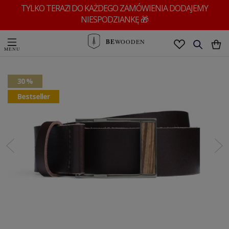
TYLKO TERAZ! DO KAŻDEGO ZAMÓWIENIA DODAJEMY
NIESPODZIANKĘ 🎁
BE
WOODEN
30 %
Bestseller