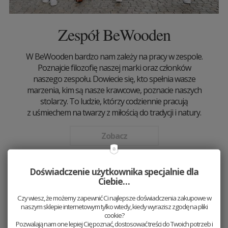
Zespół BeWooden
W BeWooden bardzo nam zależy na pracy w zespole.
Poznajcie filozofię naszej marki oraz członków
naszego zespołu. Dowiecie się, kto spełnia wasze
marzenia, kim są nasze krawcowe, poznacie naszych
stolarzy. To ludzie, którzy codziennie pracują
z uśmiechem na twarzy z miłością do tradycji i natury.
Zobacz
Doświadczenie użytkownika specjalnie dla
Ciebie…
Czy wiesz, że możemy zapewnić Ci najlepsze doświadczenia zakupowe w
naszym sklepie internetowym tylko wtedy, kiedy wyrazisz zgodę na pliki
cookie?
Pozwalają nam one lepiej Cię poznać, dostosować treści do Twoich potrzeb i