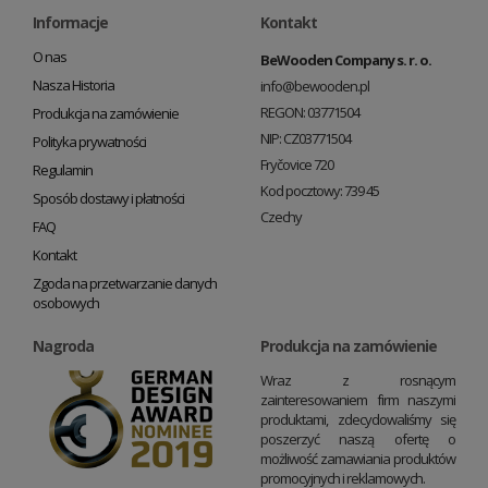
Informacje
Kontakt
O nas
BeWooden Company s. r. o.
Nasza Historia
info@bewooden.pl
REGON: 03771504
Produkcja na zamówienie
NIP: CZ03771504
Polityka prywatności
Fryčovice 720
Regulamin
Kod pocztowy: 739 45
Sposób dostawy i płatności
Czechy
FAQ
Kontakt
Zgoda na przetwarzanie danych
osobowych
Nagroda
Produkcja na zamówienie
Wraz z rosnącym
zainteresowaniem firm naszymi
produktami, zdecydowaliśmy się
poszerzyć naszą ofertę o
możliwość zamawiania produktów
promocyjnych i reklamowych.