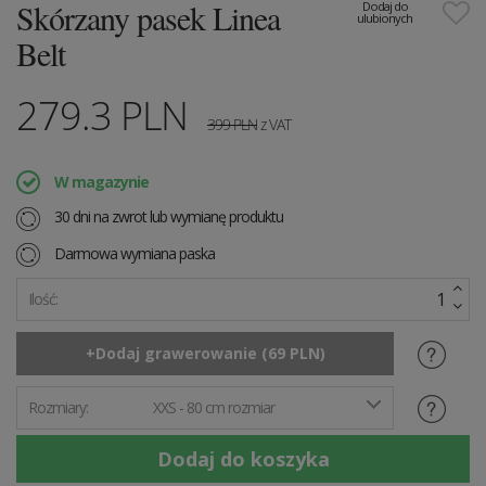
Skórzany pasek Linea
Dodaj do
ulubionych
Belt
279.3
PLN
399
PLN
z VAT
W magazynie
30 dni na zwrot lub wymianę produktu
Darmowa wymiana paska
Ilość:
Rozmiary:
XXS - 80 cm rozmiar