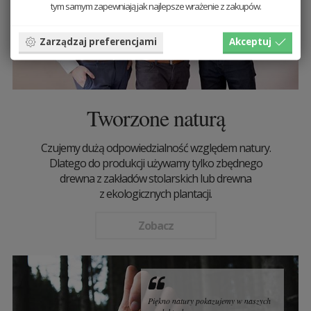
tym samym zapewniają jak najlepsze wrażenie z zakupów.
Zarządzaj preferencjami
Akceptuj
Tworzone naturą
Czujemy dużą odpowiedzialność względem natury.
Dlatego do produkcji używamy tylko zbędnego
drewna z zakładów stolarskich lub drewna
z ekologicznych plantacji.
Zobacz
Piękno natury pokazujemy w naszych