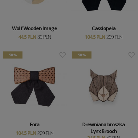
Wolf Wooden Image
Cassiopeia
44.5 PLN
89 PLN
104.5 PLN
209 PLN
50 %
50 %
Fora
Drewniana broszka
Lynx Brooch
104.5 PLN
209 PLN