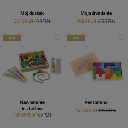
Mój duszek
Moje śniadanie
35.12 PLN
43.9 PLN
108.4 PLN
135.5 PLN
15 %
30 %
Nawlekanie
Pentomino
kształtów
137.55 PLN
196.5 PLN
143.65 PLN
169 PLN