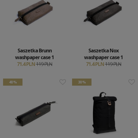
Saszetka Brunn
Saszetka Nox
washpaper case 1
washpaper case 1
71.4 PLN
119 PLN
71.4 PLN
119 PLN
40 %
30 %