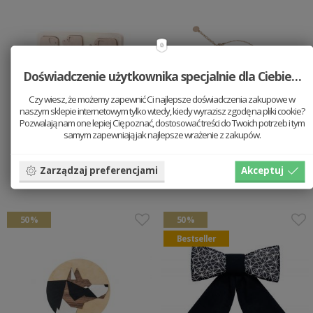
Doświadczenie użytkownika specjalnie dla Ciebie…
Czy wiesz, że możemy zapewnić Ci najlepsze doświadczenia zakupowe w
naszym sklepie internetowym tylko wtedy, kiedy wyrazisz zgodę na pliki cookie?
Pozwalają nam one lepiej Cię poznać, dostosować treści do Twoich potrzeb i tym
samym zapewniają jak najlepsze wrażenie z zakupów.
Układanka ze słoniami
Virie Hexagon
Bracelet
135.2 PLN
169 PLN
Zarządzaj preferencjami
Akceptuj
84.5 PLN
169 PLN
50 %
50 %
Bestseller