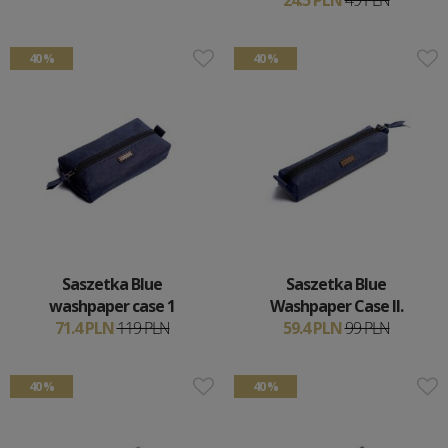
24.5 PLN
49 PLN
40 %
40 %
Saszetka Blue
Saszetka Blue
washpaper case 1
Washpaper Case II.
71.4 PLN
119 PLN
59.4 PLN
99 PLN
40 %
40 %