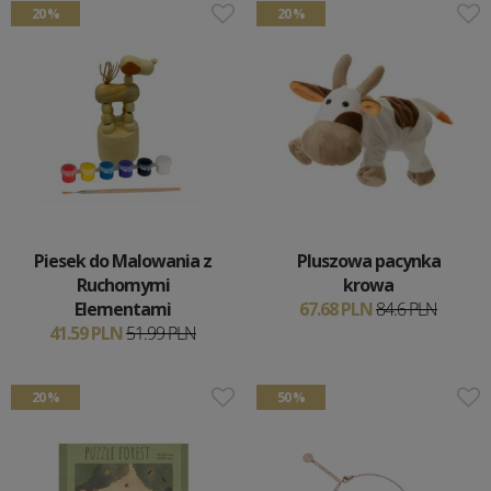
20 %
20 %
Piesek do Malowania z
Pluszowa pacynka
Ruchomymi
krowa
Elementami
67.68 PLN
84.6 PLN
41.59 PLN
51.99 PLN
20 %
50 %