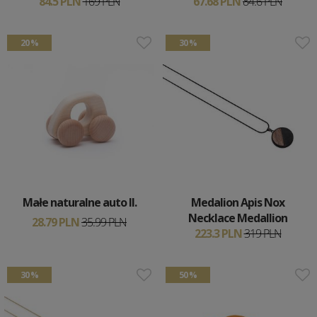
84.5 PLN
169 PLN
67.68 PLN
84.6 PLN
20 %
30 %
Małe naturalne auto II.
Medalion Apis Nox
Necklace Medallion
28.79 PLN
35.99 PLN
223.3 PLN
319 PLN
30 %
50 %