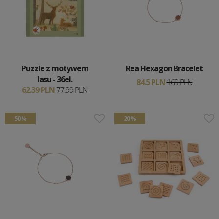
Puzzle z motywem
Rea Hexagon Bracelet
lasu - 36el.
84.5 PLN
169 PLN
62.39 PLN
77.99 PLN
50 %
20 %