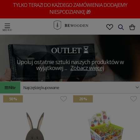
TYLKO TERAZ! DO KAŻDEGO ZAMÓWIENIA DODAJEMY
NIESPODZIANKĘ 🎁
BE
WOODEN
OUTLET ⏳
Upoluj ostatnie sztuki naszych produktów w
wyjątkowej
...
Zobacz więcej
Filtr
Najczęściej kupowane
50 %
20 %