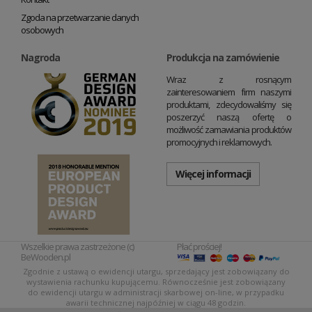
Zgoda na przetwarzanie danych
osobowych
Nagroda
Produkcja na zamówienie
Wraz z rosnącym
zainteresowaniem firm naszymi
produktami, zdecydowaliśmy się
poszerzyć naszą ofertę o
możliwość zamawiania produktów
promocyjnych i reklamowych.
Więcej informacji
Wszelkie prawa zastrzeżone (c)
Płać prościej!
BeWooden.pl
Zgodnie z ustawą o ewidencji utargu, sprzedający jest zobowiązany do
wystawienia rachunku kupującemu. Równocześnie jest zobowiązany
do ewidencji utargu w administracji skarbowej on-line, w przypadku
awarii technicznej najpóźniej w ciągu 48 godzin.