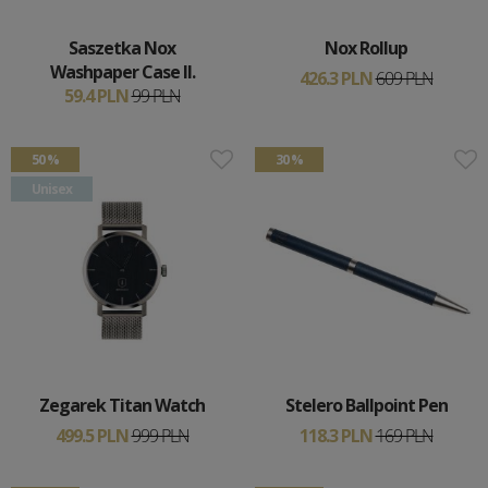
Saszetka Nox
Nox Rollup
Washpaper Case II.
426.3 PLN
609 PLN
59.4 PLN
99 PLN
50 %
30 %
Unisex
Zegarek Titan Watch
Stelero Ballpoint Pen
499.5 PLN
999 PLN
118.3 PLN
169 PLN