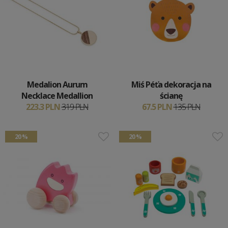
Medalion Aurum
Miś Péťa dekoracja na
Necklace Medallion
ścianę
223.3 PLN
319 PLN
67.5 PLN
135 PLN
20 %
20 %