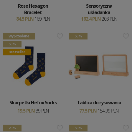
Rose Hexagon
Sensoryczna
Bracelet
układanka
84.5 PLN
169 PLN
162.4 PLN
203 PLN
Wyprzedane
50 %
50 %
Bestseller
Skarpetki Hefox Socks
Tablica do rysowania
19.5 PLN
39 PLN
77.5 PLN
154.99 PLN
20 %
50 %