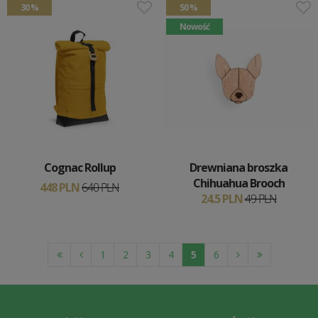
30 %
50 %
Nowość
Cognac Rollup
Drewniana broszka
Chihuahua Brooch
448 PLN
640 PLN
24.5 PLN
49 PLN
1
2
3
4
5
6