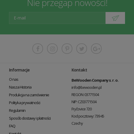
Nie przegap nowości!
Informacje
Kontakt
O nas
BeWooden Company s. r. o.
Nasza Historia
info@bewooden.pl
REGON: 03771504
Produkcja na zamówienie
NIP: CZ03771504
Polityka prywatności
Fryčovice 720
Regulamin
Kod pocztowy: 739 45
Sposób dostawy i płatności
Czechy
FAQ
Kontakt