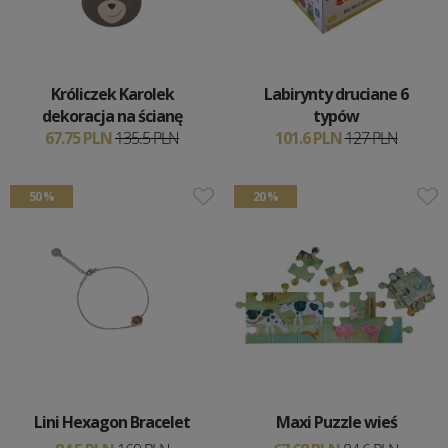
Króliczek Karolek
Labirynty druciane 6
dekoracja na ścianę
typów
67.75 PLN
135.5 PLN
101.6 PLN
127 PLN
50 %
20 %
Lini Hexagon Bracelet
Maxi Puzzle wieś