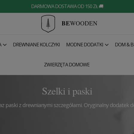
DARMOWA DOSTAWA OD 150 ZŁ 🚚
BE
WOODEN
A
DREWNIANE KOLCZYKI
MODNE DODATKI
DOM & B
ZWIERZĘTA DOMOWE
Szelki i paski
raz paski z drewnianymi szczegółami. O
ryginalny dodatek do 