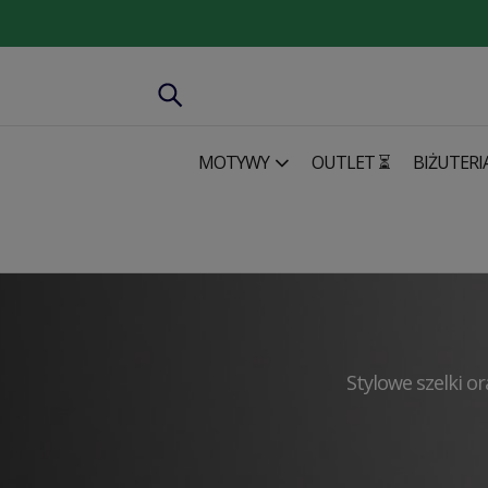
MOTYWY
OUTLET ⏳
BIŻUTERI
Modne dodatki
Szelki i paski
Stylowe szelki o