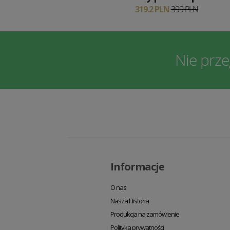
319.2 PLN
399 PLN
Nie prz
Informacje
O nas
Nasza Historia
Produkcja na zamówienie
Polityka prywatności