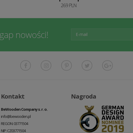
269 PLN
egap nowości!
Kontakt
Nagroda
BeWooden Company s. r. o.
info@bewooden.pl
REGON: 03771504
NIP: CZ03771504