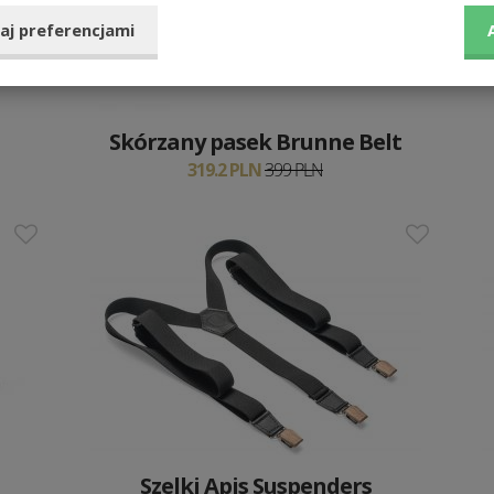
aj preferencjami
Skórzany pasek Brunne Belt
319.2 PLN
399 PLN
Szelki Apis Suspenders