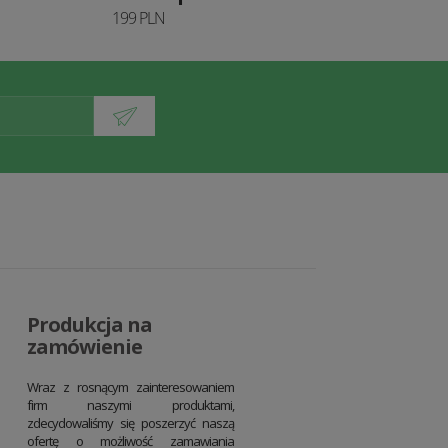
199 PLN
Produkcja na
zamówienie
Wraz z rosnącym zainteresowaniem
firm naszymi produktami,
zdecydowaliśmy się poszerzyć naszą
ofertę o możliwość zamawiania