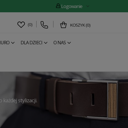
Logowanie
(
0
)
KOSZYK
(
0
)
IURO
DLA DZIECI
O NAS
każdej stylizacji.