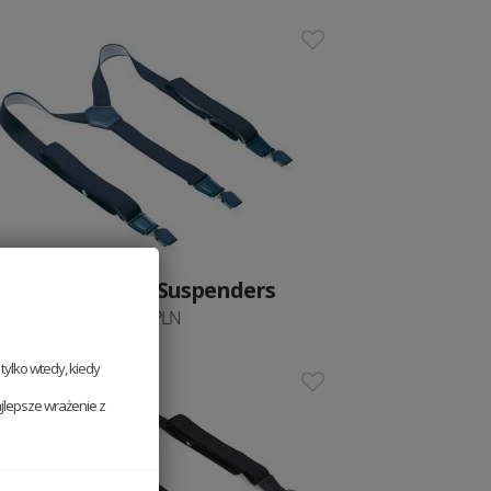
Szelki Stella Suspenders
199 PLN
ylko wtedy, kiedy
jlepsze wrażenie z