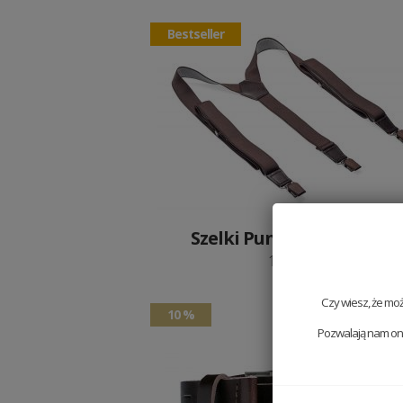
Bestseller
Szelki Punm Suspenders
199 PLN
Czy wiesz, że mo
10 %
Pozwalają nam one