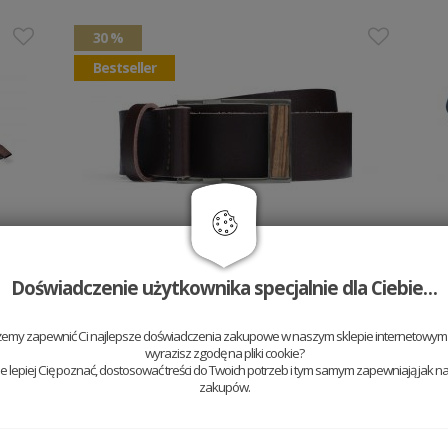
30 %
Bestseller
Skórzany pasek Linea Belt
Doświadczenie użytkownika specjalnie dla Ciebie…
279.3 PLN
399 PLN
żemy zapewnić Ci najlepsze doświadczenia zakupowe w naszym sklepie internetowym t
20 %
wyrazisz zgodę na pliki cookie?
 lepiej Cię poznać, dostosować treści do Twoich potrzeb i tym samym zapewniają jak na
zakupów.