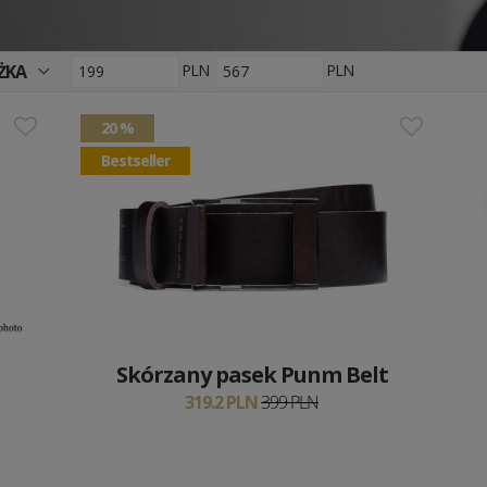
ŻKA
PLN
PLN
20 %
Bestseller
Skórzany pasek Punm Belt
319.2 PLN
399 PLN